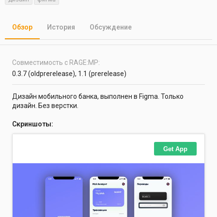
т
т
г
о
а
и
р
с
Обзор
История
Обсуждение
о
з
д
а
Совместимость с RAGE:MP
н
0.3.7 (oldprerelease)
1.1 (prerelease)
и
я
Дизайн мобильного банка, выполнен в Figma. Только
дизайн. Без верстки.
Скриншоты: