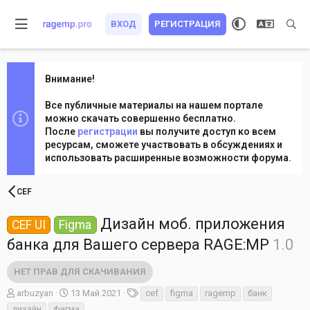
ВХОД
РЕГИСТРАЦИЯ
Внимание!
Все публичные материалы на нашем портале
можно скачать совершенно бесплатно.
После
регистрации
вы получите доступ ко всем
ресурсам, сможете участвовать в обсуждениях и
использовать расширенные возможности форума.
CEF
Дизайн моб. приложения
CEF UI
Figma
банка для Вашего сервера RAGE:MP
1.0
НЕТ ПРАВ ДЛЯ СКАЧИВАНИЯ
А
Д
Т
arbuzyan
13 Май 2021
cef
figma
ragemp
банк
в
а
е
дизайн
фигма