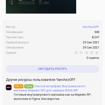
Автор
YanchezOFF
Скачивания
508
Просмотры
8,347
Первый выпуск
29 Сен 2021
Обновление
29 Сен 2021
0.0
Оценка
0 оценок
ОБСУДИТЬ РЕСУРС
Другие ресурсы пользователя YanchezOFF
Слитый интерфейс Внутриигрового
CEF UI
Figma
магазина (Majestic RP) для сервера RAGE:MP
Готовый внутриигрового магазина как на Majestic RP ,
выполнен в Figma. Без верстки.