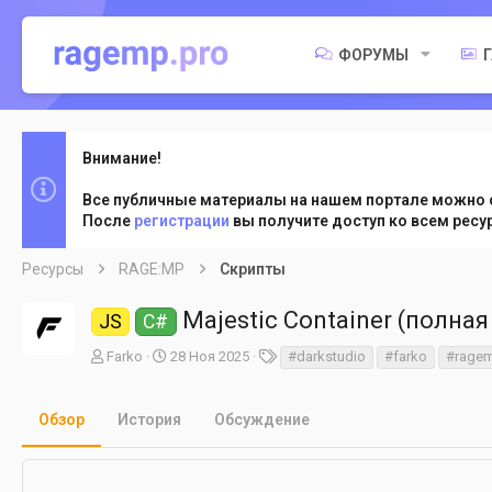
ФОРУМЫ
Внимание!
Все публичные материалы на нашем портале можно 
После
регистрации
вы получите доступ ко всем рес
Ресурсы
RAGE:MP
Скрипты
Majestic Container (полна
JS
C#
А
Д
Т
Farko
28 Ноя 2025
#darkstudio
#farko
#rage
в
а
е
т
т
г
о
а
и
Обзор
История
Обсуждение
р
с
о
з