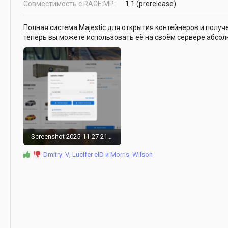
д
Совместимость с RAGE:MP
1.1 (prerelease)
а
н
Полная система Majestic для открытия контейнеров и полу
и
теперь вы можете использовать её на своём сервере абсол
я
Screenshot 2025-11-27 215911.png
1.5 MB · Просмотры: 1,572
Р
Dmitry_V
,
Lucifer elD
и
Morris_Wilson
е
а
к
ц
и
и
: