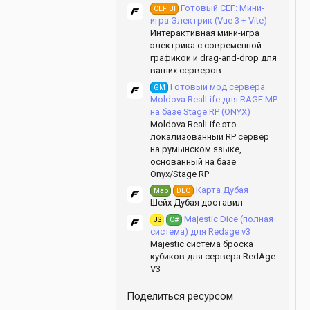
Готовый CEF: Мини-
CEF UI
игра Электрик (Vue 3 + Vite)
Интерактивная мини-игра
электрика с современной
графикой и drag-and-drop для
ваших серверов
Готовый мод сервера
GM
Moldova RealLife для RAGE:MP
на базе Stage RP (ONYX)
Moldova RealLife это
локализованный RP сервер
на румынском языке,
основанный на базе
Onyx/Stage RP
Карта Дубая
Map
DLC
Шейх Дубая доставил
Majestic Dice (полная
JS
C#
система) для Redage v3
Majestic система броска
кубиков для сервера RedAge
V3
Поделиться ресурсом