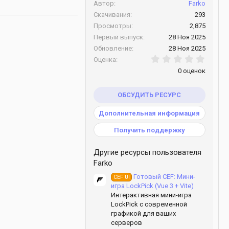
Автор
Farko
Скачивания
293
Просмотры
2,875
Первый выпуск
28 Ноя 2025
Обновление
28 Ноя 2025
0.00 з
Оценка
0 оценок
ОБСУДИТЬ РЕСУРС
Дополнительная информация
Получить поддержку
Другие ресурсы пользователя
Farko
Готовый CEF: Мини-
CEF UI
игра LockPick (Vue 3 + Vite)
Интерактивная мини-игра
LockPick с современной
графикой для ваших
серверов