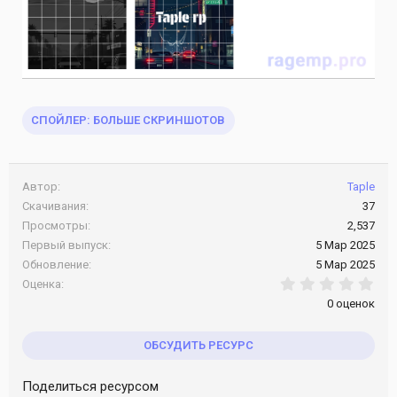
СПОЙЛЕР:
БОЛЬШЕ СКРИНШОТОВ
Автор
Taple
Скачивания
37
Просмотры
2,537
Первый выпуск
5 Мар 2025
Обновление
5 Мар 2025
0.0
Оценка
0 оценок
ОБСУДИТЬ РЕСУРС
Поделиться ресурсом