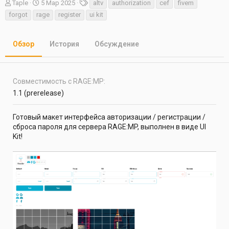
А
Д
Т
Taple
5 Мар 2025
altv
authorization
cef
fivem
в
а
е
forgot
rage
register
ui kit
т
т
г
о
а
и
р
с
Обзор
История
Обсуждение
о
з
д
а
Совместимость с RAGE:MP
н
1.1 (prerelease)
и
я
Готовый макет интерфейса авторизации / регистрации /
сброса пароля для сервера RAGE:MP, выполнен в виде UI
Kit!