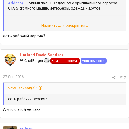
Addons)
- Полный пак DLC аддонов с оригинального сервера
GTA 5 RP: много машин, интерьеры, одежда и другое.
Нажмите для раскрытия...
Read more about this resource...
есть рабочий версия?
Harland David Sanders
🍔 ChefBurger
Команда форума
High developer
27 Янв 2026
#17
Vexx написал(а):
есть рабочий версия?
А что с этой не так?
sidney