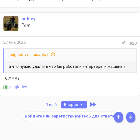
sidney
Гуру
27 Янв 2026
#20
jungledev написал(а):
а что нужно удалить что бы работали интерьеры и машины?
одежду
Р
jungledev
е
а
к
Last
1 из 6
Вперёд
ц
и
Войдите или зарегистрируйтесь для ответа.
и
СВЕРХУ
СНИ
:
Similar threads