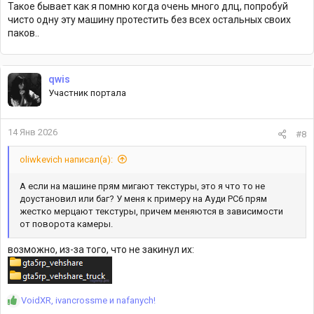
Такое бывает как я помню когда очень много длц, попробуй
чисто одну эту машину протестить без всех остальных своих
паков..
qwis
Участник портала
14 Янв 2026
#8
oliwkevich написал(а):
А если на машине прям мигают текстуры, это я что то не
доустановил или баг? У меня к примеру на Ауди РС6 прям
жестко мерцают текстуры, причем меняются в зависимости
от поворота камеры.
возможно, из-за того, что не закинул их:
Р
VoidXR
,
ivancrossme
и
nafanych!
е