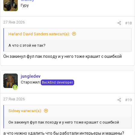
Гуру
27 Янв 2026
#18
Harland David Sanders написал(а):
А что с этой не так?
Он закинул фул пак походу и у него тоже крашит с ошибкой
jungledev
Старожил
BackEnd developer
27 Янв 2026
#19
Sidney написал(а):
Он закинул фул пак походу и у него тоже крашит с ошибкой
а что нужно удалить что бы работали интерьеры и машины?