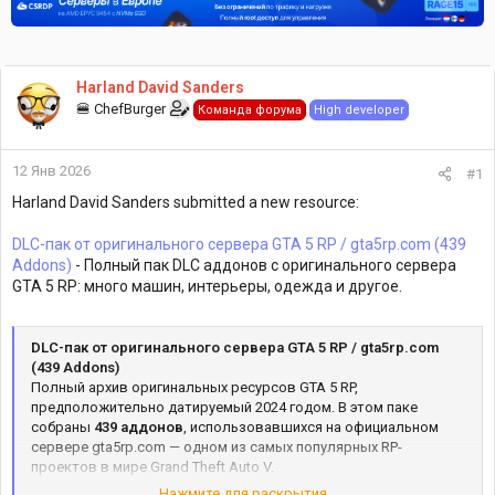
Harland David Sanders
🍔 ChefBurger
Команда форума
High developer
12 Янв 2026
#1
Harland David Sanders submitted a new resource:
DLC-пак от оригинального сервера GTA 5 RP / gta5rp.com (439
Addons)
- Полный пак DLC аддонов с оригинального сервера
GTA 5 RP: много машин, интерьеры, одежда и другое.
DLC-пак от оригинального сервера GTA 5 RP / gta5rp.com
(439 Addons)
Полный архив оригинальных ресурсов GTA 5 RP,
предположительно датируемый 2024 годом. В этом паке
собраны
439 аддонов
, использовавшихся на официальном
сервере gta5rp.com — одном из самых популярных RP-
проектов в мире Grand Theft Auto V.
Нажмите для раскрытия...