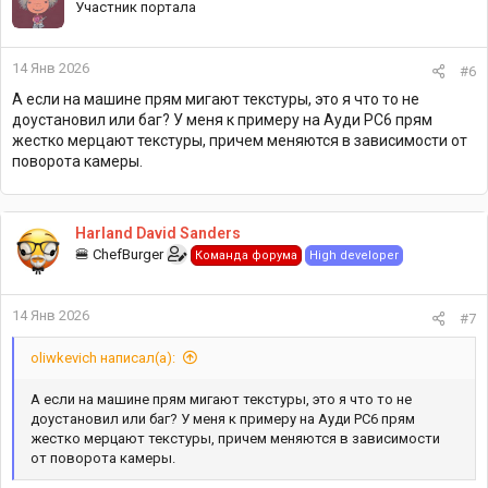
Участник портала
14 Янв 2026
#6
А если на машине прям мигают текстуры, это я что то не
доустановил или баг? У меня к примеру на Ауди РС6 прям
жестко мерцают текстуры, причем меняются в зависимости от
поворота камеры.
Harland David Sanders
🍔 ChefBurger
Команда форума
High developer
14 Янв 2026
#7
oliwkevich написал(а):
А если на машине прям мигают текстуры, это я что то не
доустановил или баг? У меня к примеру на Ауди РС6 прям
жестко мерцают текстуры, причем меняются в зависимости
от поворота камеры.