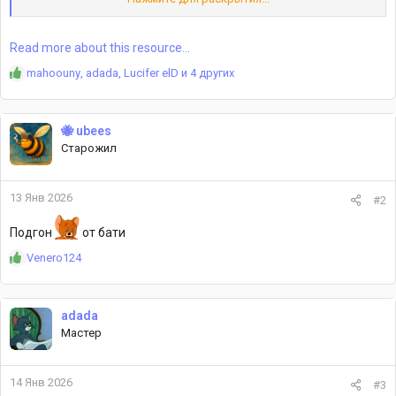
Посмотреть вложение 23745
Внутри архива вы найдёте:
Read more about this resource...
Уникальные автомобили
— кастомные модели
Р
mahoouny
,
adada
,
Lucifer elD
и 4 других
транспорта, включая спорткары...
е
а
к
🐝 ubees
ц
Старожил
и
и
:
13 Янв 2026
#2
Подгон
от бати
Р
Venero124
е
а
к
adada
ц
Мастер
и
и
:
14 Янв 2026
#3