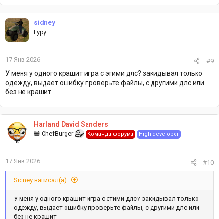
а
к
sidney
ц
Гуру
и
и
:
17 Янв 2026
#9
У меня у одного крашит игра с этими длс? закидывал только
одежду, выдает ошибку проверьте файлы, с другими длс или
без не крашит
Harland David Sanders
🍔 ChefBurger
Команда форума
High developer
17 Янв 2026
#10
Sidney написал(а):
У меня у одного крашит игра с этими длс? закидывал только
одежду, выдает ошибку проверьте файлы, с другими длс или
без не крашит