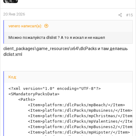
20 Янв 2026
#15
venero написал(а):
Можно пожалуйста dlslist ? А то я искал и не нашел
client_packages\game_resources\x64\dlcPacks и там делаешь
dlclist.xml
Код:
<?xml version="1.0" encoding="UTF-8"?>

<SMandatoryPacksData>

    <Paths>

        <Item>platform:/dlcPacks/mpBeach/</Item>

        <Item>platform:/dlcPacks/mpBusiness/</Item>

        <Item>platform:/dlcPacks/mpChristmas/</Item>

        <Item>platform:/dlcPacks/mpValentines/</Item>
        <Item>platform:/dlcPacks/mpBusiness2/</Item>

        <Item>platform:/dlcPacks/mpHipster/</Item>
