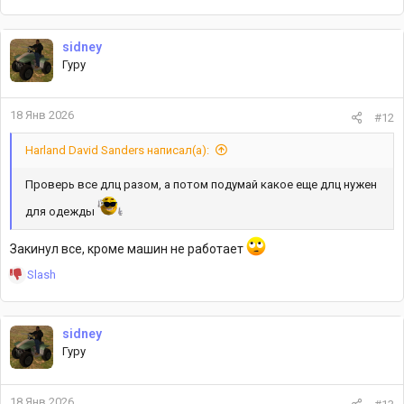
е
а
к
sidney
ц
Гуру
и
и
:
18 Янв 2026
#12
Harland David Sanders написал(а):
Проверь все длц разом, а потом подумай какое еще длц нужен
для одежды
Закинул все, кроме машин не работает
Р
Slash
е
а
к
sidney
ц
Гуру
и
и
:
18 Янв 2026