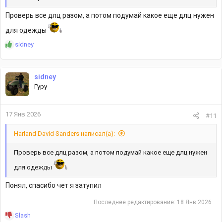
Проверь все длц разом, а потом подумай какое еще длц нужен
для одежды
Р
sidney
е
а
к
sidney
ц
Гуру
и
и
:
17 Янв 2026
#11
Harland David Sanders написал(а):
Проверь все длц разом, а потом подумай какое еще длц нужен
для одежды
Понял, спасибо чет я затупил
Последнее редактирование:
18 Янв 2026
Р
Slash