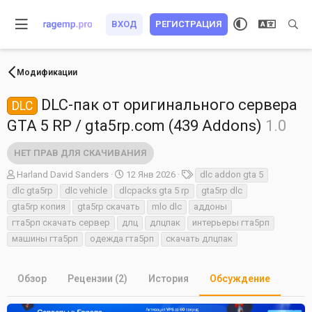
ВХОД
РЕГИСТРАЦИЯ
Модификации
DLC-пак от оригинального сервера
DLC
GTA 5 RP / gta5rp.com (439 Addons)
1.0
НЕТ ПРАВ ДЛЯ СКАЧИВАНИЯ
А
Д
Т
Harland David Sanders
12 Янв 2026
dlc addon gta 5
в
а
е
dlc gta5rp
dlc vehicle
dlcpacks gta 5 rp
gta5rp dlc
т
т
г
gta5rp копия
gta5rp скачать
mlo dlc
аддоны
о
а
и
гта5рп скачать сервер
длц
длцпак
интерьеры гта5рп
р
н
т
а
машины гта5рп
одежда гта5рп
скачать длцпак
е
ч
м
а
ы
л
Обзор
Рецензии (2)
История
Обсуждение
а