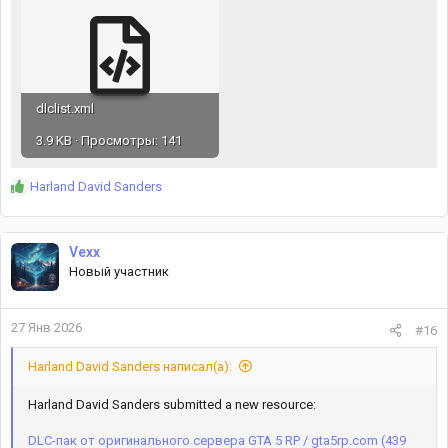
dlclist.xml
3.9 KB · Просмотры: 141
Р
Harland David Sanders
е
а
к
Vexx
ц
Новый участник
и
и
:
27 Янв 2026
#16
Harland David Sanders написал(а):
Harland David Sanders submitted a new resource:
DLC-пак от оригинального сервера GTA 5 RP / gta5rp.com (439