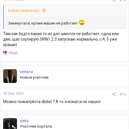
#13
Sidney написал(а):
Закинул все, кроме машин не работает
Там как будто какая то из длс шмоток не работает, одна или
две, щас сортирую SKIN1 2 3 запускаю нормально, с 4, 5 уже
крашит
Р
Slash
е
а
к
venero
ц
Новый участник
и
и
:
20 Янв 2026
#14
Можно пожалуйста dlslist ? А то я искал и не нашел
qwis
Участник портала