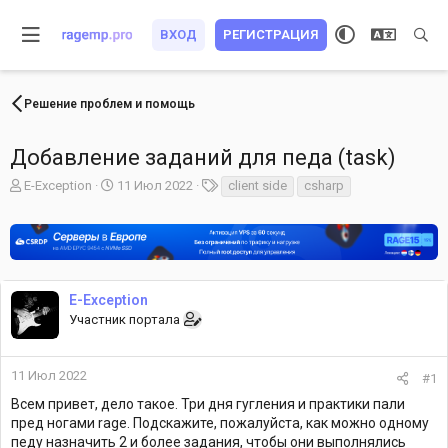
ВХОД
РЕГИСТРАЦИЯ
Решение проблем и помощь
Добавление заданий для педа (task)
А
Д
Т
E-Exception
11 Июл 2022
client side
csharp
в
а
е
т
т
г
о
а
и
р
н
т
а
е
ч
E-Exception
м
а
Участник портала
ы
л
а
11 Июл 2022
#1
Всем привет, дело такое. Три дня гугления и практики пали
пред ногами rage. Подскажите, пожалуйста, как можно одному
педу назначить 2 и более задания, чтобы они выполнялись