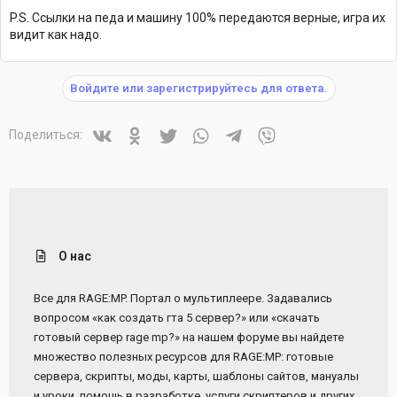
P.S. Ссылки на педа и машину 100% передаются верные, игра их
видит как надо.
Войдите или зарегистрируйтесь для ответа.
Vkontakte
Odnoklassniki
Twitter
WhatsApp
Telegram
Viber
Поделиться:
О нас
Все для RAGE:MP. Портал о мультиплеере. Задавались
вопросом «как создать гта 5 сервер?» или «скачать
готовый сервер rage mp?» на нашем форуме вы найдете
множество полезных ресурсов для RAGE:MP: готовые
сервера, скрипты, моды, карты, шаблоны сайтов, мануалы
и уроки, помощь в разработке, услуги скриптеров и других