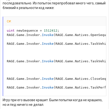
последовательно. Из попыток перепробовал много чего, самый
близкий к реальности код ниже:
C#:
uint
 newSequence 
=
1512412
;
RAGE
.
Game
.
Invoker
.
Invoke
(
RAGE
.
Game
.
Natives
.
OpenSeque
RAGE
.
Game
.
Invoker
.
Invoke
(
RAGE
.
Game
.
Natives
.
TaskVehic
                                                    
RAGE
.
Game
.
Invoker
.
Invoke
(
RAGE
.
Game
.
Natives
.
TaskVehic
                                                    
RAGE
.
Game
.
Invoker
.
Invoke
(
RAGE
.
Game
.
Natives
.
CloseSequ
RAGE
.
Game
.
Invoker
.
Invoke
(
RAGE
.
Game
.
Natives
.
TaskPerfo
Игру при его вызове крашит. Были попытки когда не крашило,
но и пед ничего не делал.