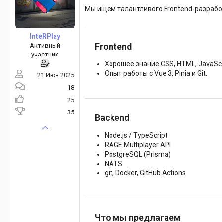
Мы ищем талантливого Frontend-разработ
InteRPlay
Frontend
Активный
участник
Хорошее знание CSS, HTML, JavaScri
Опыт работы с Vue 3, Pinia и Git.
21 Июн 2025
18
25
35
Backend
Node.js / TypeScript
RAGE Multiplayer API
PostgreSQL (Prisma)
NATS
git, Docker, GitHub Actions
Что мы предлагаем