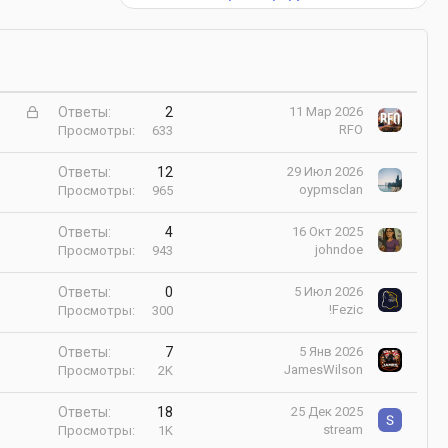
З
Ответы
2
11 Мар 2026
а
RFO
Просмотры
633
к
р
Ответы
12
29 Июл 2026
ы
oypmsclan
Просмотры
965
т
а
Ответы
4
16 Окт 2025
johndoe
Просмотры
943
ву и готовы поддерживать свежие взгляды!
Ответы
0
5 Июл 2026
!Fezic
Просмотры
300
Ответы
7
5 Янв 2026
JamesWilson
Просмотры
2K
о нашему тимлидеру. ]
Ответы
18
25 Дек 2025
stream
Просмотры
1K