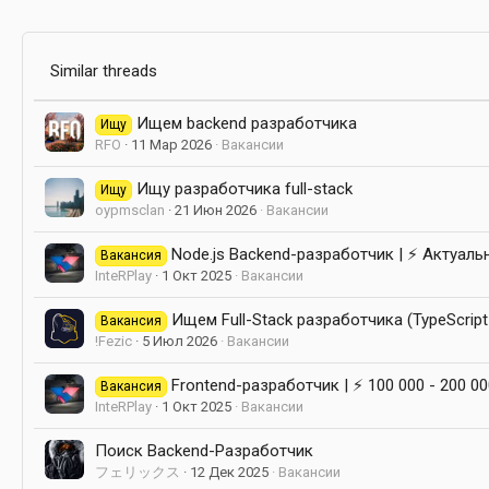
Node.js / TypeScript
RAGE Multiplayer API
PostgreSQL (Prisma)
Similar threads
NATS
git, Docker, GitHub Actions
Ищем backend разработчика
Ищу
RFO
11 Мар 2026
Вакансии
Что мы предлагаем
Ищу разработчика full-stack
Ищу
oypmsclan
21 Июн 2026
Вакансии
Гибкий график работы: 5/2 или сво
Возможность работать удалённо
Node.js Backend-разработчик | ⚡ Актуаль
Вакансия
Ночные смены для тех, кто предпо
InteRPlay
1 Окт 2025
Вакансии
Полная занятость в молодой и амб
Возможность влиять на проект: ва
Оплачиваемое тестовое задание
Ищем Full-Stack разработчика (TypeScript 
Вакансия
Конкурентоспособную зарплату, с
!Fezic
5 Июл 2026
Вакансии
Frontend-разработчик | ⚡ 100 000 - 200 00
Вакансия
InteRPlay
1 Окт 2025
Вакансии
[
Просим прикреплять резюме к откл
Вы можете связаться с нами через
личны
Поиск Backend-Разработчик
フェリックス
12 Дек 2025
Вакансии