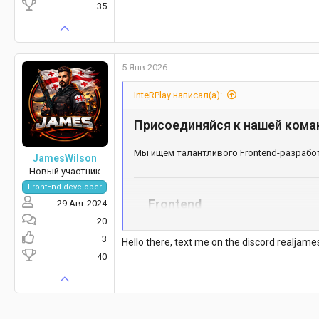
35
5 Янв 2026
InteRPlay написал(а):
Присоединяйся к нашей коман
Мы ищем талантливого Frontend-разработ
JamesWilson
Новый участник
FrontEnd developer
Frontend
29 Авг 2024
20
Хорошее знание CSS, HTML, JavaScrip
3
Опыт работы с Vue 3, Pinia и Git.
Hello there, text me on the discord realjame
40
Backend