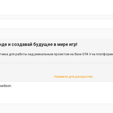
де и создавай будущее в мире игр!
чика для работы над уникальным проектом на базе GTA V на платформе 
Нажмите для раскрытия...
t и TypeScript;
swilson.