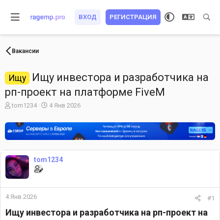
ВХОД
РЕГИСТРАЦИЯ
Вакансии
Ищу инвестора и разработчика на
Ищу
рп-проект на платформе FiveM
А
Д
tom1234
4 Янв 2026
в
а
т
т
о
а
р
н
т
а
е
ч
tom1234
м
а
ы
л
а
4 Янв 2026
#1
Ищу инвестора и разработчика на рп-проект на