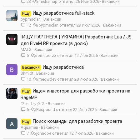
23
mishamap
26 Июн 2026
Вакансии
Ищу разработчика full-stack
Ищу
oypmsclan
Вакансии
12
oypmsclan
29 Июл 2026
Вакансии
[ИЩУ ПАРТНЕРА | УКРАИНА] Разработчик Lua / JS
для FiveM RP проекта (в долю)
MALS
Вакансии
5
romaborzz
12 Июн 2026
Вакансии
Ищу разработчика
Вакансия
Shmidt
Вакансии
10
meowdev
28 Июл 2026
Вакансии
Ищем инвестора для разработки проекта на
Ищу
RageMP
フェリックス
Вакансии
6
Respound
22 Июн 2026
Вакансии
Поиск команды для разработки проекта
Ищу
Aquamen
Вакансии
7
johndoe
12 Июл 2026
Вакансии