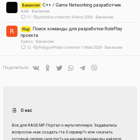
C++ / Game Networking разработчик
Вакансия
Adik
Вакансии
11
johndoe
9 Июн 2026
Вакансии
Поиск команды для разработки RolePlay
Ищу
проекта
Syeroc
Вакансии
12
PolygonPirate
1 Май 2026
Вакансии
Vkontakte
Odnoklassniki
Twitter
WhatsApp
Telegram
Viber
Поделиться:
О нас
Все для RAGE:MP. Портал о мультиплеере. Задавались
вопросом «как создать гта 5 сервер?» или «скачать
готовый сервер rage mp?» на нашем форуме вы найдете