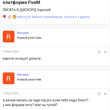
платформе FiveM​
ПИСАТЬ В ДИСКОРД hayvoxill
Р
Nekoq18
,
Maksim NedoMapper
,
Horves
и 3 других
е
а
к
Horves
ц
Новый участник
и
и
:
4 Янв 2026
#2
кароче он ищет деньги
Horves
Новый участник
4 Янв 2026
#3
а зачем писать на rage mp pro если тебе надо fivem?
у них форума нету? или ты тупой?