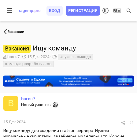
ВХОД
РЕГИСТРАЦИЯ
Вакансии
Ищу команду
Вакансия
А
Д
Т
barcu7
15 Дек 2024
#нужна команда
в
а
е
команда разработчиков
т
т
г
о
а
и
р
н
т
а
е
ч
м
а
barcu7
ы
л
B
Новый участник
а
15 Дек 2024
#1
Ищу команду для создания гта 5 рп сервера. Нужны
нормальные скриптеры, дизайнеры, моделеры и тп. Короче