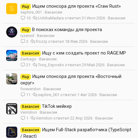
Ищем спонсора для проекта «Craw Rust»
Ищу
S
saphire_001
Вакансии
10
UchihaMadara
31 Июл 2026
Вакансии
В поисках команды для проекта
Ищу
ryzenxd
Вакансии
2
frozzy
18 Фев 2026
Вакансии
Ищу с кем создать проект по RAGE:MP
Вакансия
Santiago
Вакансии
21
Tony_Esposito
29 Май 2026
Вакансии
Ищем спонсора для проекта «Восточный
Ищу
округ»
foreverslon
Вакансии
11
saphire_001
1 Авг 2026
Вакансии
TikTok мейкер
Вакансия
Vermilion
Вакансии
1
Vermilion
22 Апр 2026
Вакансии
Ищем Full-Stack разработчика (TypeScript
Вакансия
/ React)