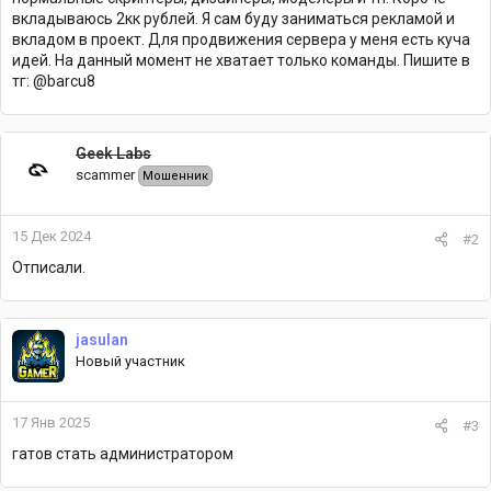
вкладываюсь 2кк рублей. Я сам буду заниматься рекламой и
вкладом в проект. Для продвижения сервера у меня есть куча
идей. На данный момент не хватает только команды. Пишите в
тг: @barcu8
Geek Labs
scammer
Мошенник
15 Дек 2024
#2
Отписали.
jasulan
Новый участник
17 Янв 2025
#3
гатов стать администратором