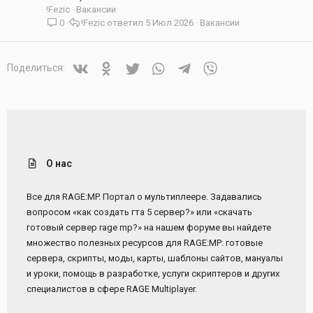
!Fezic
Вакансии
0
!Fezic
5 Июл 2026
Вакансии
Vkontakte
Odnoklassniki
Twitter
WhatsApp
Telegram
Viber
Поделиться:
О нас
Все для RAGE:MP. Портал о мультиплеере. Задавались
вопросом «как создать гта 5 сервер?» или «скачать
готовый сервер rage mp?» на нашем форуме вы найдете
множество полезных ресурсов для RAGE:MP: готовые
сервера, скрипты, моды, карты, шаблоны сайтов, мануалы
и уроки, помощь в разработке, услуги скриптеров и других
специалистов в сфере RAGE Multiplayer.