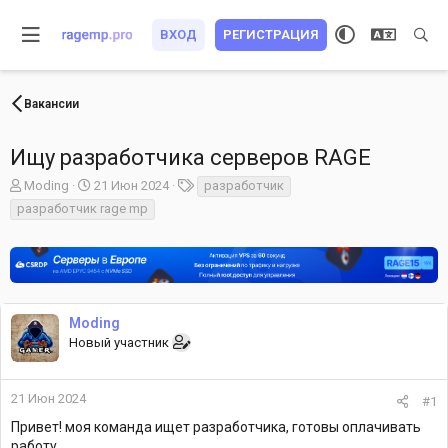
ВХОД
РЕГИСТРАЦИЯ
Вакансии
Ищу разработчика серверов RAGE
А
Д
Т
Moding
21 Июн 2024
разработчик
в
а
е
разработчик rage mp
т
т
г
о
а
и
р
н
т
а
е
ч
м
а
Moding
ы
л
Новый участник
а
21 Июн 2024
#1
Привет! моя команда ищет разработчика, готовы оплачивать
работу.