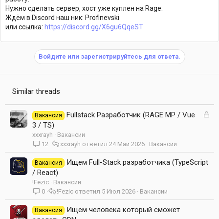
Нужно сделать сервер, хост уже куплен на Rage.
Ждём в Discord наш ник: Profinevski
или ссылка:
https://discord.gg/X6gu6QqeST
Войдите или зарегистрируйтесь для ответа.
Similar threads
З
Fullstack Разработчик (RAGE MP / Vue
Вакансия
а
3 / TS)
к
xxxrayh
Вакансии
р
12
xxxrayh
24 Май 2026
Вакансии
ы
т
Ищем Full-Stack разработчика (TypeScript
Вакансия
а
/ React)
!Fezic
Вакансии
0
!Fezic
5 Июл 2026
Вакансии
Ищем человека который сможет
Вакансия