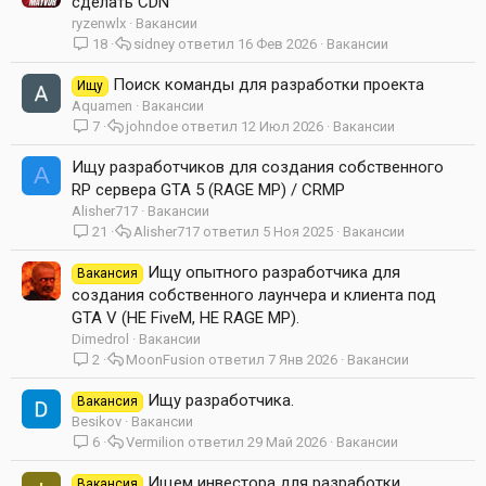
сделать CDN
ryzenwlx
Вакансии
18
sidney
16 Фев 2026
Вакансии
Поиск команды для разработки проекта
Ищу
Aquamen
Вакансии
7
johndoe
12 Июл 2026
Вакансии
Ищу разработчиков для создания собственного
A
RP сервера GTA 5 (RAGE MP) / CRMP
Alisher717
Вакансии
21
Alisher717
5 Ноя 2025
Вакансии
Ищу опытного разработчика для
Вакансия
создания собственного лаунчера и клиента под
GTA V (НЕ FiveM, НЕ RAGE MP).
Dimedrol
Вакансии
2
MoonFusion
7 Янв 2026
Вакансии
Ищу разработчика.
Вакансия
Besikov
Вакансии
6
Vermilion
29 Май 2026
Вакансии
Ищем инвестора для разработки
Вакансия