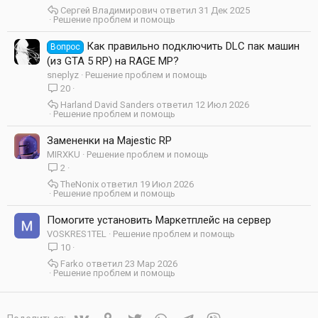
р
Сергей Владимирович
31 Дек 2025
ы
Решение проблем и помощь
т
Как правильно подключить DLC пак машин
а
Вопрос
(из GTA 5 RP) на RAGE MP?
sneplyz
Решение проблем и помощь
20
Harland David Sanders
12 Июл 2026
Решение проблем и помощь
Замененки на Majestic RP
MIRXKU
Решение проблем и помощь
2
TheNonix
19 Июл 2026
Решение проблем и помощь
Помогите установить Маркетплейс на сервер
VOSKRES1TEL
Решение проблем и помощь
10
Farko
23 Мар 2026
Решение проблем и помощь
Vkontakte
Odnoklassniki
Twitter
WhatsApp
Telegram
Viber