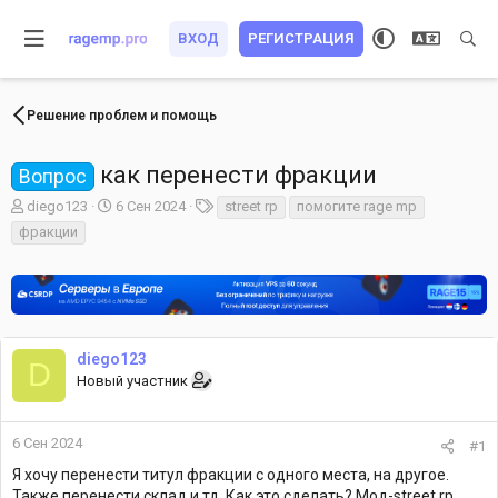
ВХОД
РЕГИСТРАЦИЯ
Решение проблем и помощь
как перенести фракции
Вопрос
А
Д
Т
diego123
6 Сен 2024
street rp
помогите rage mp
в
а
е
фракции
т
т
г
о
а
и
р
н
т
а
е
ч
м
а
diego123
ы
л
D
Новый участник
а
6 Сен 2024
#1
Я хочу перенести титул фракции с одного места, на другое.
Также перенести склад и тд. Как это сделать? Мод-street rp