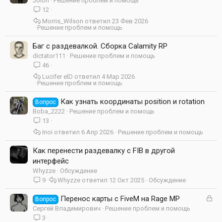
Jolon
Решение проблем и помощь
12
Morris_Wilson
23 Фев 2026
Решение проблем и помощь
Баг с раздевалкой. Сборка Calamity RP
dictator111
Решение проблем и помощь
46
Lucifer elD
4 Мар 2026
Решение проблем и помощь
Как узнать координаты position и rotation
Вопрос
Boba_2222
Решение проблем и помощь
13
Inoi
6 Апр 2026
Решение проблем и помощь
Как перенести раздевалку с FIB в другой
интерфейс
Whyzze
Обсуждение
9
Whyzze
12 Окт 2025
Обсуждение
З
Перенос карты с FiveM на Rage MP
Вопрос
а
Сергей Владимирович
Решение проблем и помощь
к
3