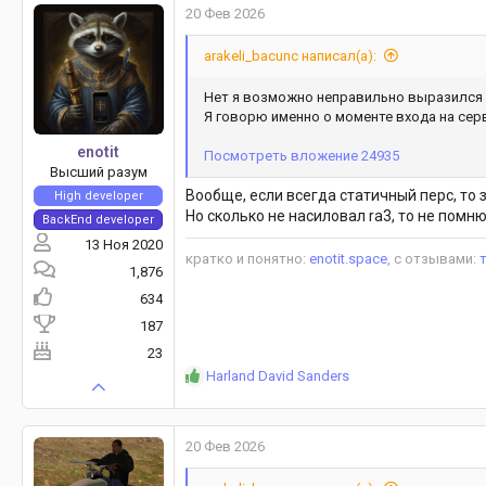
20 Фев 2026
arakeli_bacunc написал(а):
Нет я возможно неправильно выразился 
Я говорю именно о моменте входа на сер
enotit
Посмотреть вложение 24935
Высший разум
Вообще, если всегда статичный перс, то
High developer
Но сколько не насиловал ra3, то не помн
BackEnd developer
13 Ноя 2020
кратко и понятно:
enotit.space
, с отзывами:
1,876
634
187
23
Р
Harland David Sanders
е
а
к
20 Фев 2026
ц
и