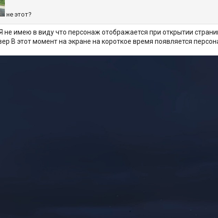
не этот?
Я не имею в виду что персонаж отображается при открытии стран
рвер В этот момент на экране на короткое время появляется перс