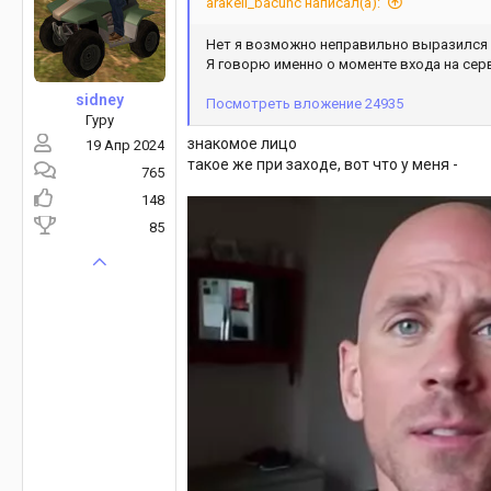
arakeli_bacunc написал(а):
и
:
Нет я возможно неправильно выразился 
Я говорю именно о моменте входа на сер
sidney
Посмотреть вложение 24935
Гуру
знакомое лицо
19 Апр 2024
такое же при заходе, вот что у меня -
765
148
85