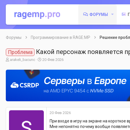
ФОРУМЫ
Форумы
Программирование в RAGE:MP
Решение проб
Какой персонаж появляется пр
Проблема
А
Д
arakeli_bacunc
20 Фев 2026
в
а
т
т
о
а
р
н
т
а
е
ч
м
а
ы
л
а
20 Фев 2026
При входе в игру на экране на короткое 
Мне непонятно почему вообще появляется 