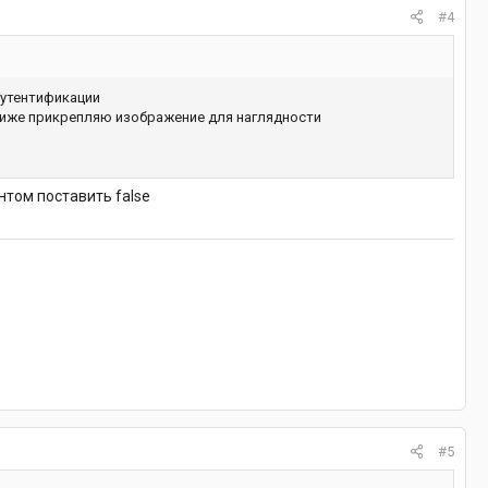
#4
аутентификации
 Ниже прикрепляю изображение для наглядности
том поставить false
#5