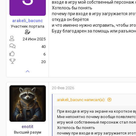
входе в игру мой собственный персонаж 
Хотелось бы понять
почему при входе в игру загружается эт
откуда он берётся
arakeli_bacunc
и что именно нужно исправить, чтобы это
Участник портала
Буду благодарен за помощь или разъяс
24 Июн 2025
40
6
20
20 Фев 2026
arakeli_bacunc написал(а):
При входе в игру на экране на короткое 
Мне непонятно почему вообще появляется 
игру мой собственный персонаж стал поя
enotit
Хотелось бы понять
Высший разум
почему при входе в игру загружается это