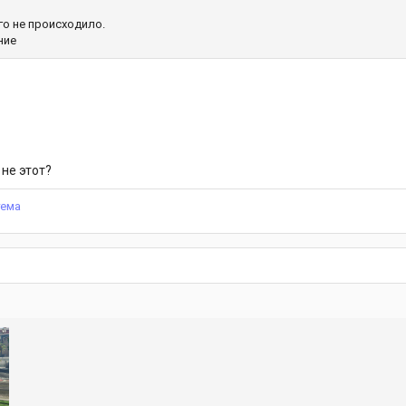
го не происходило.
ние
не этот?
тема