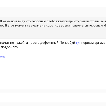
Я не имею в виду что персонаж отображается при открытии страницы 
вер В этот момент на экране на короткое время появляется персонаж
 значит не чужой, а просто дефолтный. Попробуй
тут
первым аргумен
ю подобного
тема