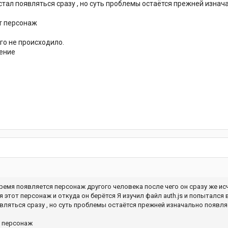
стал появляться сразу , но суть проблемы остаётся прежней изнач
от персонаж
го не происходило.
нение
время появляется персонаж другого человека после чего он сразу же ис
этот персонаж и откуда он берётся Я изучил файл auth.js и попытался 
вляться сразу , но суть проблемы остаётся прежней изначально появля
т персонаж