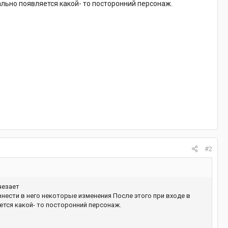
ально появляется какой- то посторонний персонаж.
#2
чезает
внести в него некоторые изменения После этого при входе в
ется какой- то посторонний персонаж.