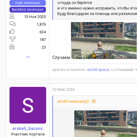
откуда он берётся
High developer
и что именно нужно исправить, чтобы это
BackEnd developer
Буду благодарен за помощь или разъясне
13 Ноя 2020
1,876
634
187
23
Случаем
кратко и понятно:
enotit.space
, с отзывами:
20 Фев 2026
enotit написал(а):
arakeli_bacunc
Участник портала