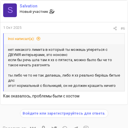
Salvation
S
Новый участник
1 Окт 2025
#6
Inoi написал(а):
нет никакого лимита в который ты можешь упереться с
ДВУМЯ интерьерами, это нонсенс
если бы речь шла там я хз о пятиста, можно было бы че то
такое начать разгонять
ты либо че то не так делаешь, либо я хз реально берёшь битые
длс
этот нормальный с больницей, он не должен крашить ничего
Как оказалось, проблемы были с хостом
Войдите или зарегистрируйтесь для ответа.
Vkontakte
Odnoklassniki
Twitter
WhatsApp
Telegram
Viber