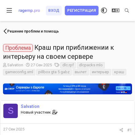
ВХОД
РЕГИСТРАЦИЯ
Решение проблем и помощь
Краш при приближении к
Проблема
интерьеру на своем сервере
А
Д
Т
Salvation
27 Сен 2025
dlc.rpf
dlcpacks mlo
в
а
е
gameconfig.xml
pillbox gta 5 gabz
вылет
интерьер
краш
т
т
г
о
а
и
р
н
т
а
е
ч
м
а
Salvation
ы
л
S
Новый участник
а
27 Сен 2025
#1