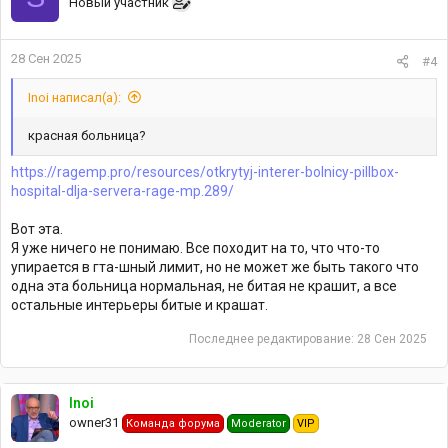
Новый участник
28 Сен 2025
#4
Inoi написал(а):
красная больница?
https://ragemp.pro/resources/otkrytyj-interer-bolnicy-pillbox-
hospital-dlja-servera-rage-mp.289/
Вот эта.
Я уже ничего не понимаю. Все походит на то, что что-то
упирается в гта-шный лимит, но не может же быть такого что
одна эта больница нормальная, не битая не крашит, а все
остальные интерьеры битые и крашат.
Последнее редактирование:
28 Сен 2025
Inoi
owner31
Команда форума
Moderator
VIP