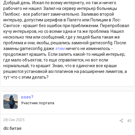
Добрый день. Искал по всему интернету, но так и ничего
рабочего не нашел. Залил на сервер интерьер больницы
Пилбокс - все работает замечательно. Заливаю второй
интерьер, допустим шерифов в Палето или Полиции в Лос-
Сантосе - крашит без ошибок при приближении. Перепробовал
кучу интерьеров, но со всеми одна и та же проблема. Нашел
несколько тем или сообщений, где у людей была такая же
проблема и они, якобы, решались заменой gameconfig. После
замены gameconfig даже
этим
ничего не изменилось -
продолжает крашить. Если залить какой-то нищий интерьер,
где мало объектов, то еще справляется, но вот если
нормальный, то крашит. Знаю, что в одиночке все краши
решаются установкой asi плагинов на расширение лимитов, а
тут что с этим делать?
ooes?
Участник портала
28 Сен 2025
#2
dlc битая