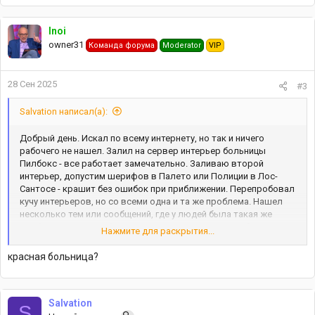
Inoi
owner31
Команда форума
Moderator
VIP
28 Сен 2025
#3
Salvation написал(а):
Добрый день. Искал по всему интернету, но так и ничего
рабочего не нашел. Залил на сервер интерьер больницы
Пилбокс - все работает замечательно. Заливаю второй
интерьер, допустим шерифов в Палето или Полиции в Лос-
Сантосе - крашит без ошибок при приближении. Перепробовал
кучу интерьеров, но со всеми одна и та же проблема. Нашел
несколько тем или сообщений, где у людей была такая же
проблема и они, якобы, решались заменой gameconfig. После
Нажмите для раскрытия...
замены gameconfig даже
этим
ничего не изменилось -
продолжает крашить. Если залить какой-то нищий интерьер,
красная больница?
где мало объектов, то еще справляется, но вот если
нормальный, то крашит. Знаю, что в одиночке все краши
решаются установкой asi плагинов на расширение лимитов, а
тут что с этим делать?
Salvation
S