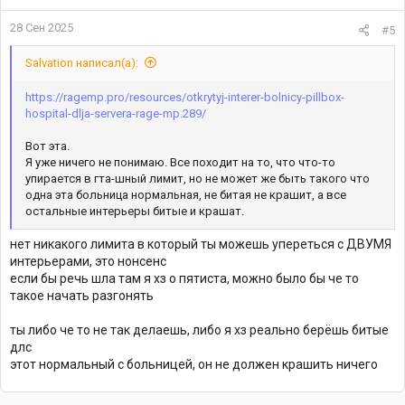
28 Сен 2025
#5
Salvation написал(а):
https://ragemp.pro/resources/otkrytyj-interer-bolnicy-pillbox-
hospital-dlja-servera-rage-mp.289/
Вот эта.
Я уже ничего не понимаю. Все походит на то, что что-то
упирается в гта-шный лимит, но не может же быть такого что
одна эта больница нормальная, не битая не крашит, а все
остальные интерьеры битые и крашат.
нет никакого лимита в который ты можешь упереться с ДВУМЯ
интерьерами, это нонсенс
если бы речь шла там я хз о пятиста, можно было бы че то
такое начать разгонять
ты либо че то не так делаешь, либо я хз реально берёшь битые
длс
этот нормальный с больницей, он не должен крашить ничего