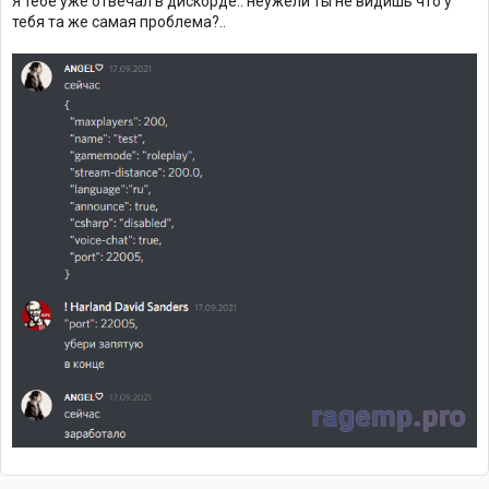
Я тебе уже отвечал в дискорде.. неужели ты не видишь что у
тебя та же самая проблема?..