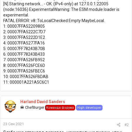
[N] Starting network... - OK: (IPv4-only) at 127.0.0.1:22005
(node:16036) ExperimentalWarning: The ESM module loader is
experimental.
FATAL ERROR: v8::ToLocalChecked Empty MaybeLocal.
1: 00007FFA52209805
2: 00007FFA5222C7D7
3: 00007FFA5222D1E2
4: 00007FFA5277FA16
5: 00007FF78243B70B
6: 00007FF78243B433
7: 00007FFA526FB952
8: 00007FFA526FCE6D
9: 00007FFA526FBEC6
10: 00007FFA526FBDAB
11: 000001A221A5C6C1
Harland David Sanders
🍔 ChefBurger
Команда форума
High developer
23 Сен 2021
#2