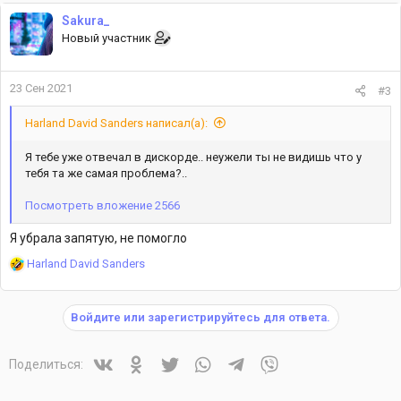
Sakura_
Новый участник
23 Сен 2021
#3
Harland David Sanders написал(а):
Я тебе уже отвечал в дискорде.. неужели ты не видишь что у
тебя та же самая проблема?..
Посмотреть вложение 2566
Я убрала запятую, не помогло
Р
Harland David Sanders
е
а
к
Войдите или зарегистрируйтесь для ответа.
ц
и
и
Vkontakte
Odnoklassniki
Twitter
WhatsApp
Telegram
Viber
Поделиться:
: