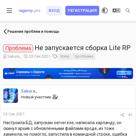
ВХОД
РЕГИСТРАЦИЯ
Решение проблем и помощь
Не запускается сборка Lite RP
Проблема
А
Д
Т
Sakura_
23 Сен 2021
literp
проблема
в
а
е
т
т
г
о
а
и
р
н
т
а
е
ч
Sakura_
м
а
Новый участник
ы
л
а
23 Сен 2021
#1
Настроила БД, запускаю server.exe, написала харланду, он
скинул архив с обновлёнными файлами вроде, их тоже
закинула, не помогло, запустила в командной строке, ошибка