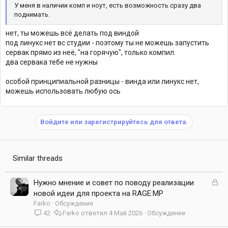
У меня в наличии комп и ноут, есть возможность сразу два
поднимать.
нет, ты можешь всё делать под виндой
под линукс нет вс студии - поэтому ты не можешь запустить
сервак прямо из неё, "на горячую", только компил.
два сервака тебе не нужны
особой принципиальной разницы - винда или линукс нет,
можешь использовать любую ось
Войдите или зарегистрируйтесь для ответа.
Similar threads
З
Нужно мнение и совет по поводу реализации
а
новой идеи для проекта на RAGE:MP
к
Farko
Обсуждение
р
42
Farko
4 Май 2026
Обсуждение
ы