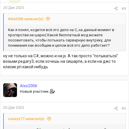
20 Дек 2025
#4
Alex2006 написал(а):
Как я понял, кодится всё это дело на С, на данный момент в
прогерстве не шарю( Какой бесплатный мод можете
посоветовать, чтобы потыкать серверную внутряку, для
понимания как вообщем и целом всё это дело работает?
ну не только на C#, можно и на js. А так просто "потыкаться"
возьми редагу3, если хочешь на сишарпе, а если на джс то
класик рп какой нибудь
Alex2006
Новый участник
20 Дек 2025
#5
ounezz77 написал(а):