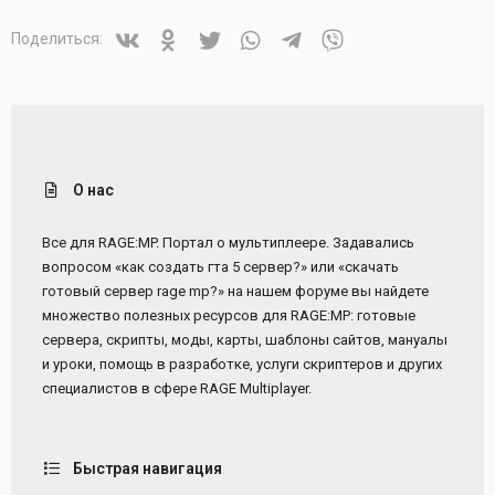
т
а
Vkontakte
Odnoklassniki
Twitter
WhatsApp
Telegram
Viber
Поделиться:
О нас
Все для RAGE:MP. Портал о мультиплеере. Задавались
вопросом «как создать гта 5 сервер?» или «скачать
готовый сервер rage mp?» на нашем форуме вы найдете
множество полезных ресурсов для RAGE:MP: готовые
сервера, скрипты, моды, карты, шаблоны сайтов, мануалы
и уроки, помощь в разработке, услуги скриптеров и других
специалистов в сфере RAGE Multiplayer.
Быстрая навигация