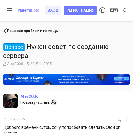
ВХОД
РЕГИСТРАЦИЯ
Решение проблем и помощь
Нужен совет по созданию
Вопрос
сервера
А
Д
Alex2006
20 Дек 2025
в
а
т
т
о
а
р
н
т
а
е
ч
Alex2006
м
а
Новый участник
ы
л
а
20 Дек 2025
#1
Доброго времени суток, хочу попробовать сделать свой рп
сервер.