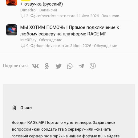
+ озвучка (русский)
Dimedrol
Вакансии
2
kefoverdose
11 Фев 2026
Вакансии
МЫ ХОТИМ ПОМОЧЬ | Прямое подключение к
любому серверу на платформе RAGE MP
InteRPlay
Обсуждение
9
rhamidov
3 Июн 2026
Обсуждение
Vkontakte
Odnoklassniki
Twitter
WhatsApp
Telegram
Viber
Поделиться:
О нас
Все для RAGE:MP. Портал о мультиплеере. Задавались
вопросом «как создать гта 5 сервер?» или «скачать
готовый сервер rage mp?» на нашем форуме вы найдете