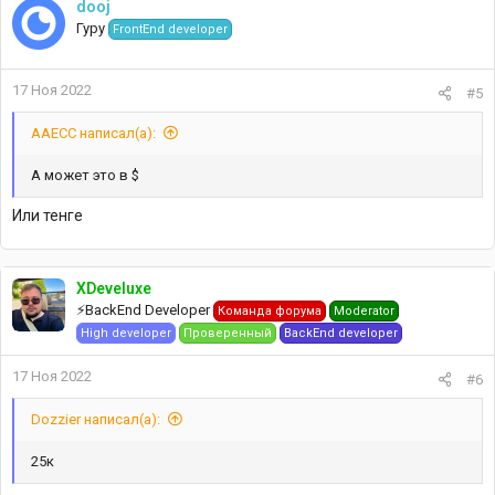
dooj
ц
Гуру
FrontEnd developer
и
и
:
17 Ноя 2022
#5
AAECC написал(а):
А может это в $
Или тенге
XDeveluxe
⚡️BackEnd Developer
Команда форума
Moderator
High developer
Проверенный
BackEnd developer
17 Ноя 2022
#6
Dozzier написал(а):
25к