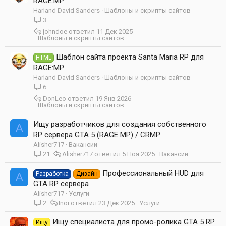
RAGE:MP
Harland David Sanders
Шаблоны и скрипты сайтов
3
johndoe
11 Дек 2025
Шаблоны и скрипты сайтов
Шаблон сайта проекта Santa Maria RP для
HTML
RAGE:MP
Harland David Sanders
Шаблоны и скрипты сайтов
6
DonLeo
19 Янв 2026
Шаблоны и скрипты сайтов
Ищу разработчиков для создания собственного
A
RP сервера GTA 5 (RAGE MP) / CRMP
Alisher717
Вакансии
21
Alisher717
5 Ноя 2025
Вакансии
Профессиональный HUD для
Разработка
Дизайн
A
GTA RP сервера
Alisher717
Услуги
2
Inoi
23 Дек 2025
Услуги
Ищу специалиста для промо-ролика GTA 5 RP
Ищу