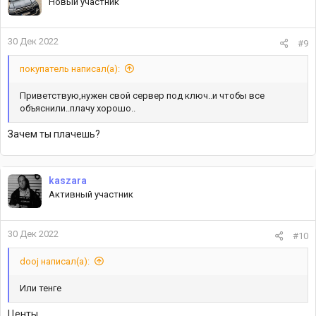
Новый участник
30 Дек 2022
#9
покупатель написал(а):
Приветствую,нужен свой сервер под ключ..и чтобы все
объяснили..плачу хорошо..
Зачем ты плачешь?
kaszara
Активный участник
30 Дек 2022
#10
dooj написал(а):
Или тенге
Центы