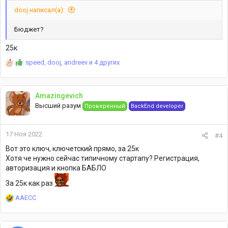
dooj написал(а):
Бюджет?
25к
Р
speed
,
dooj
,
andreev
и 4 других
е
а
к
Amazingevich
ц
Высший разум
Проверенный
BackEnd developer
и
и
:
17 Ноя 2022
#4
Вот это ключ, ключетский прямо, за 25к
Хотя че нужно сейчас типичному стартапу? Регистрация,
авторизация и кнопка БАБЛО
За 25к как раз
Р
AAECC
е
а
к