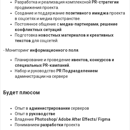
Разработка и реализация комплексной
PR-стратегии
продвижения проекта.
Создание и поддержание
позитивного имиджа
проекта
в соцсетях и медиа пространстве.
Постоянное общение с
медиа-партнерами
,
решение
конфликтных ситуаций
Подготовка
новостных материалов и креативных
текстов
для соцсетей.
- Мониторинг
информационного поля
.
Планирование и проведение
ивентов, конкурсов и
специальных PR-кампаний.
Набор и руководство
PR Подразделением
администрации на сервере
Будет плюсом
Опыт в
администрировании
серверов
Опыт в
руководстве
Владение
Photoshop/ Adobe After Effects/ Figma
Пониманием
разработки
проекта