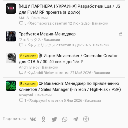
[ИЩУ ПАРТНЕРА | УКРАИНА] Разработчик Lua / JS
для FiveM RP проекта (в долю)
MALS
Вакансии
5
romaborzz
12 Июн 2026
Вакансии
З
Требуется Медиа-Менеджер
а
フェリックス
Вакансии
к
7
フェリックス
3 Дек 2025
Вакансии
р
ы
🎬 Ищем Moviemaker / Cinematic Creator
Вакансия
т
для GTA 5 / 30-40 сек = до 15к Р
а
Andrii Bielov
Вакансии
8
Andrii Bielov
27 Май 2026
Вакансии
🧩 Вакансия: Менеджер по привлечению
Вакансия
клиентов / Sales Manager (FinTech / High-Risk / PSP)
aipayonl
Вакансии
1
aipayonl
5 Янв 2026
Вакансии
Vkontakte
Odnoklassniki
Twitter
WhatsApp
Telegram
Viber
Поделиться: