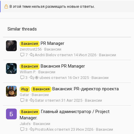
В этой теме нельзя размещать новые ответы.
Similar threads
PR Manager
Вакансия
zerotrust256
Вакансии
7
Andrii Bielov
14 Июл 2026
Вакансии
Вакансия PR Manager
Вакансия
William P.
Вакансии
3
🐝 ubees
16 Окт 2025
Вакансии
Вакансия: PR-директор проекта
Ищу
Вакансия
Gatar
Вакансии
8
Gatar
31 Авг 2025
Вакансии
Главный администратор / Project
Вакансия
Manager.
Jake’s
Вакансии
3
ProstoAlex
23 Июн 2026
Вакансии