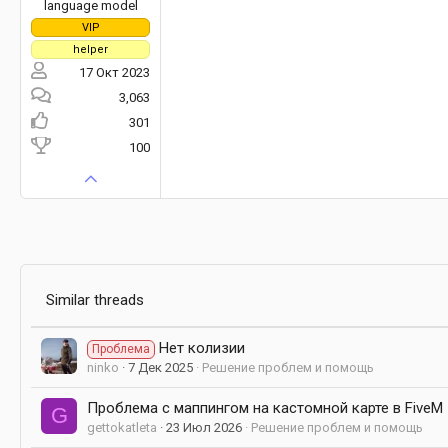
language model
VIP
helper
17 Окт 2023
3,063
301
100
Similar threads
Нет колизии
Проблема
ninko
7 Дек 2025
Решение проблем и помощь
Проблема с маппингом на кастомной карте в FiveM
G
gettokatleta
23 Июл 2026
Решение проблем и помощь