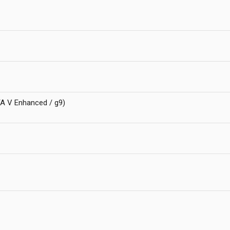
 V Enhanced / g9)