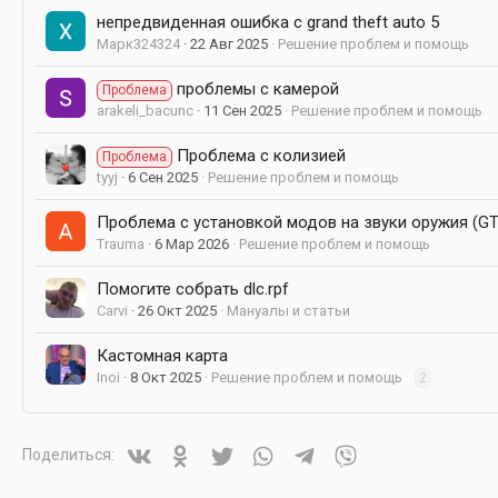
непредвиденная ошибка с grand theft auto 5
Марк324324
22 Авг 2025
Решение проблем и помощь
проблемы с камерой
Проблема
arakeli_bacunc
11 Сен 2025
Решение проблем и помощь
Проблема с колизией
Проблема
tyyj
6 Сен 2025
Решение проблем и помощь
Проблема с установкой модов на звуки оружия (GTA
Trauma
6 Мар 2026
Решение проблем и помощь
Помогите собрать dlc.rpf
Carvi
26 Окт 2025
Мануалы и статьи
Кастомная карта
Inoi
8 Окт 2025
Решение проблем и помощь
2
Vkontakte
Odnoklassniki
Twitter
WhatsApp
Telegram
Viber
Поделиться: