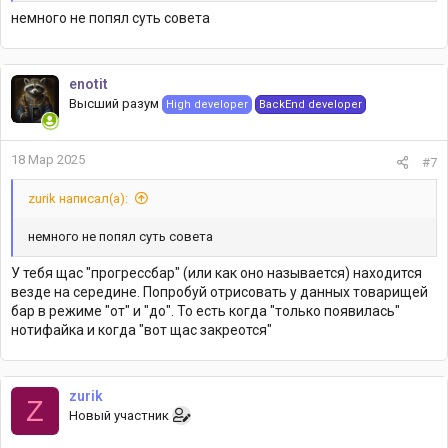
немного не попял суть совета
enotit
Высший разум
High developer
BackEnd developer
18 Мар 2025
#7
zurik написал(а):
немного не попял суть совета
У тебя щас "прогрессбар" (или как оно называется) находится
везде на середине. Попробуй отрисовать у данных товарищей
бар в режиме "от" и "до". То есть когда "только появилась"
нотифайка и когда "вот щас закреотся"
zurik
Z
Новый участник