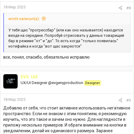
18 Мар 2025
#8
enotit написал(а):
У тебя щас "прогрессбар" (или как оно называется) находится
везде на середине. Попробуй отрисовать у данных товарищей
бар в режиме "от" и "до". То есть когда "только появилась"
нотифайка и когда "вот щас закреотся"
все, понял, спасибо, обязательно исправлю
EVG. UIX
UX/UI Designer @evgenyproduction
Designer
18 Мар 2025
#9
Добавлю от себя, что стоит активнее использовать негативное
пространство. Если не знаком с этим понятием, я рекомендую
изучить, что это такое и зачем оно нужно. Для наглядности я
приложу несколько примеров. И обрати внимание на кнопки в
уведомлении, делай их одинакового размера. Заранее