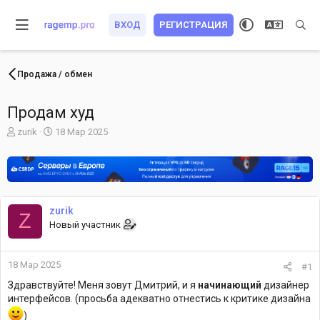
ВХОД
РЕГИСТРАЦИЯ
Продажа / обмен
Продам худ
А
Д
zurik
18 Мар 2025
в
а
т
т
о
а
р
н
т
а
е
ч
zurik
Z
м
а
Новый участник
ы
л
а
18 Мар 2025
#1
Здравствуйте! Меня зовут Дмитрий, и я
начинающий
дизайнер
интерфейсов. (просьба адекватно отнестись к критике дизайна
)