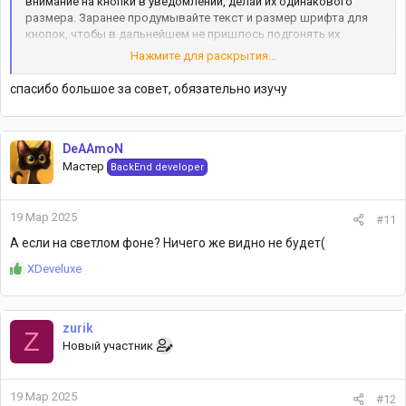
внимание на кнопки в уведомлении, делай их одинакового
размера. Заранее продумывайте текст и размер шрифта для
кнопок, чтобы в дальнейшем не пришлось подгонять их
размер под контент.
Нажмите для раскрытия...
спасибо большое за совет, обязательно изучу
DeAAmoN
Мастер
BackEnd developer
19 Мар 2025
#11
А если на светлом фоне? Ничего же видно не будет(
Р
XDeveluxe
е
а
к
zurik
ц
Z
Новый участник
и
и
:
19 Мар 2025
#12