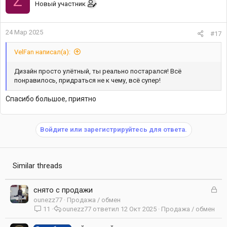
Z
Новый участник
24 Мар 2025
#17
VelFan написал(а):
Дизайн просто улётный, ты реально постарался! Всё
понравилось, придраться не к чему, всё супер!
Спасибо большое, приятно
Войдите или зарегистрируйтесь для ответа.
Similar threads
З
снято с продажи
а
ounezz77
Продажа / обмен
к
11
ounezz77
12 Окт 2025
Продажа / обмен
р