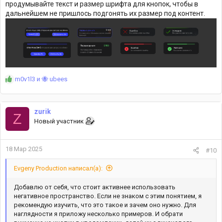
продумывайте текст и размер шрифта для кнопок, чтобы в
дальнейшем не пришлось подгонять их размер под контент.
Р
m0v1l3
и
🐝 ubees
е
а
к
zurik
ц
Z
Новый участник
и
и
:
18 Мар 2025
#10
Evgeny Production написал(а):
Добавлю от себя, что стоит активнее использовать
негативное пространство. Если не знаком с этим понятием, я
рекомендую изучить, что это такое и зачем оно нужно. Для
наглядности я приложу несколько примеров. И обрати