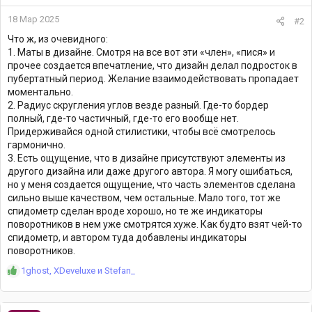
18 Мар 2025
#2
Что ж, из очевидного:
1. Маты в дизайне. Смотря на все вот эти «член», «пися» и
прочее создается впечатление, что дизайн делал подросток в
пубертатный период. Желание взаимодействовать пропадает
моментально.
2. Радиус скругления углов везде разный. Где-то бордер
полный, где-то частичный, где-то его вообще нет.
Придерживайся одной стилистики, чтобы всё смотрелось
гармонично.
3. Есть ощущение, что в дизайне присутствуют элементы из
другого дизайна или даже другого автора. Я могу ошибаться,
но у меня создается ощущение, что часть элементов сделана
сильно выше качеством, чем остальные. Мало того, тот же
спидометр сделан вроде хорошо, но те же индикаторы
поворотников в нем уже смотрятся хуже. Как будто взят чей-то
спидометр, и автором туда добавлены индикаторы
поворотников.
Р
1ghost
,
XDeveluxe
и
Stefan_
е
а
к