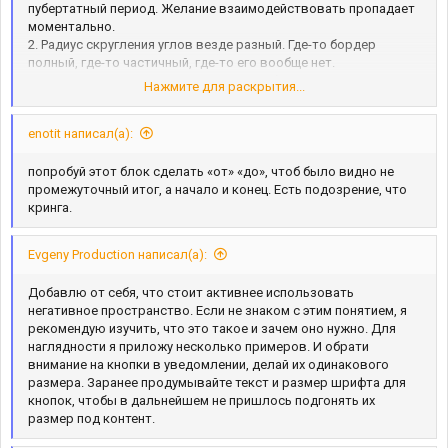
пубертатный период. Желание взаимодействовать пропадает
моментально.
2. Радиус скругления углов везде разный. Где-то бордер
полный, где-то частичный, где-то его вообще нет.
Придерживайся одной стилистики, чтобы всё смотрелось
Нажмите для раскрытия...
гармонично.
3. Есть ощущение, что в дизайне присутствуют элементы из
enotit написал(а):
другого дизайна или даже другого автора. Я могу ошибаться,
но у меня создается ощущение, что часть элементов сделана
сильно выше качеством, чем остальные. Мало того, тот же
попробуй этот блок сделать «от» «до», чтоб было видно не
спидометр сделан вроде хорошо, но те же индикаторы
промежуточный итог, а начало и конец. Есть подозрение, что
поворотников в нем уже смотрятся хуже. Как будто взят чей-
кринга.
то спидометр, и автором туда добавлены индикаторы
поворотников.
Evgeny Production написал(а):
Добавлю от себя, что стоит активнее использовать
негативное пространство. Если не знаком с этим понятием, я
рекомендую изучить, что это такое и зачем оно нужно. Для
наглядности я приложу несколько примеров. И обрати
внимание на кнопки в уведомлении, делай их одинакового
размера. Заранее продумывайте текст и размер шрифта для
кнопок, чтобы в дальнейшем не пришлось подгонять их
размер под контент.