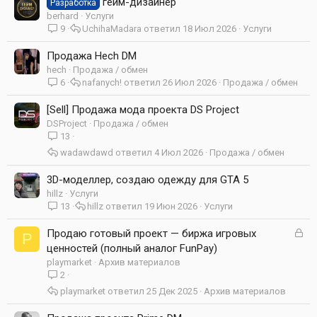
ы
гейм-дизайнер
Разработка
т
berhard
Услуги
а
9
UchihaMadara
18 Июл 2026
Услуги
Продажа Hech DM
hech
Продажа / обмен
6
nafanych!
26 Июл 2026
Продажа / обмен
[Sell] Продажа мода проекта DS Project
DSProject
Продажа / обмен
13
wadawdawd
4 Июл 2026
Продажа / обмен
3D-моделлер, создаю одежду для GTA 5
hillz
Услуги
13
hillz
19 Июн 2026
Услуги
З
Продаю готовый проект — биржа игровых
P
а
ценностей (полный аналог FunPay)
к
playmarket
Архив материалов
р
2
ы
playmarket
25 Дек 2025
Архив материалов
т
а