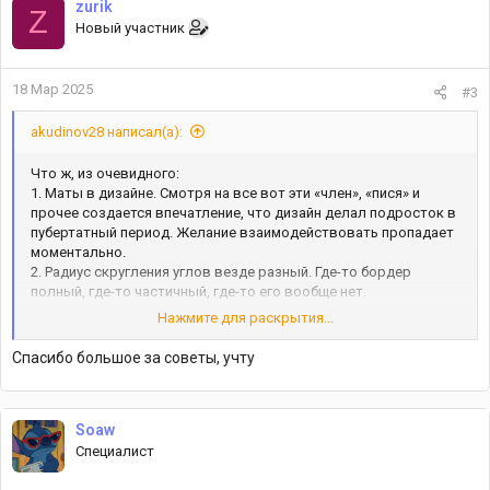
zurik
ц
Z
Новый участник
и
и
:
18 Мар 2025
#3
akudinov28 написал(а):
Что ж, из очевидного:
1. Маты в дизайне. Смотря на все вот эти «член», «пися» и
прочее создается впечатление, что дизайн делал подросток в
пубертатный период. Желание взаимодействовать пропадает
моментально.
2. Радиус скругления углов везде разный. Где-то бордер
полный, где-то частичный, где-то его вообще нет.
Придерживайся одной стилистики, чтобы всё смотрелось
Нажмите для раскрытия...
гармонично.
3. Есть ощущение, что в дизайне присутствуют элементы из
Спасибо большое за советы, учту
другого дизайна или даже другого автора. Я могу ошибаться,
но у меня создается ощущение, что часть элементов сделана
сильно выше качеством, чем остальные. Мало того, тот же
спидометр сделан вроде хорошо, но те же индикаторы
Soaw
поворотников в нем уже смотрятся хуже. Как будто взят чей-
Специалист
то спидометр, и автором туда добавлены индикаторы
поворотников.