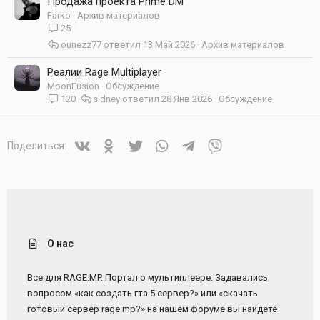
Продажа проекта Prime DM
Farko
Архив материалов
25
ounezz77
13 Май 2026
Архив материалов
Реалии Rage Multiplayer
MoonFusion
Обсуждение
120
sidney
28 Янв 2026
Обсуждение
Vkontakte
Odnoklassniki
Twitter
WhatsApp
Telegram
Viber
Поделиться:
О нас
Все для RAGE:MP. Портал о мультиплеере. Задавались
вопросом «как создать гта 5 сервер?» или «скачать
готовый сервер rage mp?» на нашем форуме вы найдете