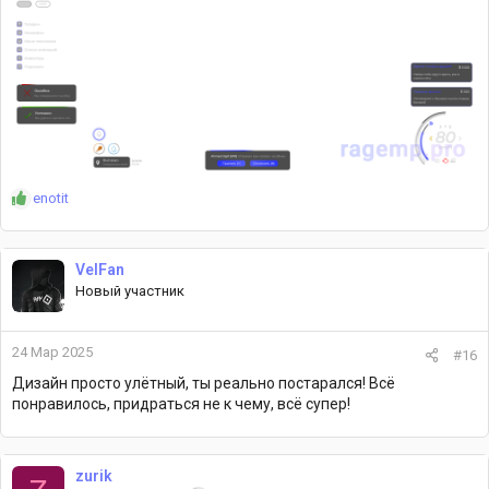
Р
enotit
е
а
к
VelFan
ц
Новый участник
и
и
:
24 Мар 2025
#16
Дизайн просто улётный, ты реально постарался! Всё
понравилось, придраться не к чему, всё супер!
zurik