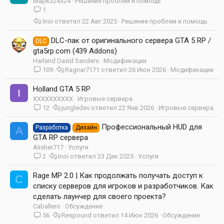
Марк324324
Решение проблем и помощь
1
Inoi
22 Авг 2025
Решение проблем и помощь
DLC-пак от оригинального сервера GTA 5 RP /
DLC
gta5rp.com (439 Addons)
Harland David Sanders
Модификации
109
Ragnar7171
26 Июн 2026
Модификации
Holland GTA 5 RP
XXXXXXXXXX
Игровые сервера
12
jungledev
22 Янв 2026
Игровые сервера
Профессиональный HUD для
Разработка
Дизайн
A
GTA RP сервера
Alisher717
Услуги
2
Inoi
23 Дек 2025
Услуги
Rage MP 2.0 | Как продолжать получать доступ к
C
списку серверов для игроков и разработчиков. Как
сделать лаунчер для своего проекта?
Caballero
Обсуждение
56
Respound
14 Июн 2026
Обсуждение