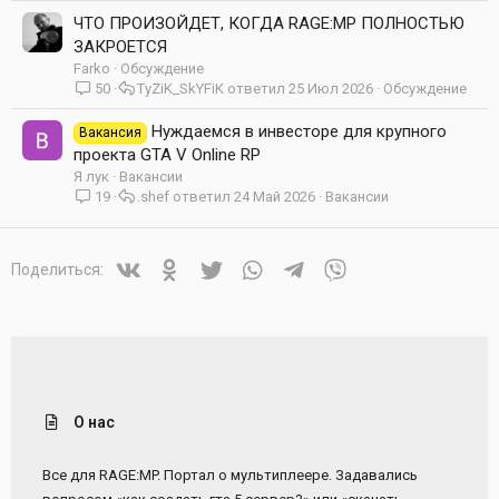
ЧТО ПРОИЗОЙДЕТ, КОГДА RAGE:MP ПОЛНОСТЬЮ
ЗАКРОЕТСЯ
Farko
Обсуждение
50
TyZiK_SkYFiK
25 Июл 2026
Обсуждение
Нуждаемся в инвесторе для крупного
Вакансия
проекта GTA V Online RP
Я лук
Вакансии
19
.shef
24 Май 2026
Вакансии
Vkontakte
Odnoklassniki
Twitter
WhatsApp
Telegram
Viber
Поделиться:
О нас
Все для RAGE:MP. Портал о мультиплеере. Задавались