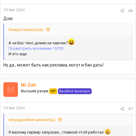
19 Авг 2024
#6
Дом
Swayze написал(а):
А че Вас типо домен не завлек?
Посмотреть вложение 15739
И это еще
Ну да , может быть как реклама, могут и бан дать!
Mi-Zaft
M
Высший разум
VIP
BackEnd developer
19 Авг 2024
#7
seryogausilitel написал(а):
Я малому сервер запускаю , главной чтоб работал