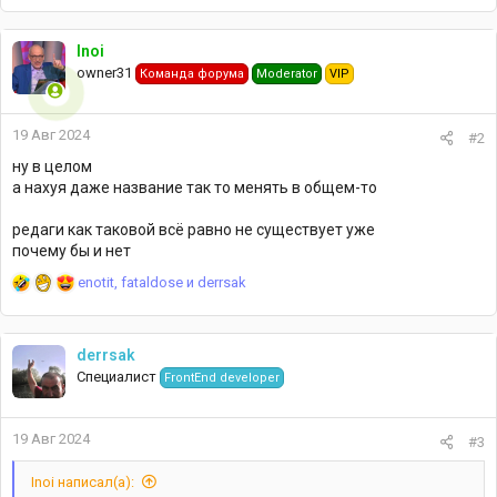
Inoi
owner31
Команда форума
Moderator
VIP
19 Авг 2024
#2
ну в целом
а нахуя даже название так то менять в общем-то
редаги как таковой всё равно не существует уже
почему бы и нет
Р
enotit
,
fataldose
и
derrsak
е
а
к
derrsak
ц
Специалист
FrontEnd developer
и
и
:
19 Авг 2024
#3
Inoi написал(а):