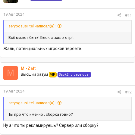
19 Авг 2024
#11
seryogausilitel написал(а):
Всё может быть! Блок с вашего ip !
Жаль, потенциальных игроков теряете.
Mi-Zaft
M
Высший разум
VIP
BackEnd developer
19 Авг 2024
#12
seryogausilitel написал(а):
Ты про что именно , сборка говно?
Ну а что ты рекламируешь? Сервер или сборку?