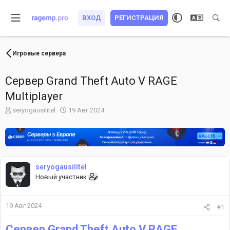
ВХОД
РЕГИСТРАЦИЯ
Игровые сервера
Сервер Grand Theft Auto V RAGE
Multiplayer
А
Д
seryogausilitel
19 Авг 2024
в
а
т
т
о
а
р
н
т
а
е
ч
seryogausilitel
м
а
Новый участник
ы
л
а
19 Авг 2024
#1
Сервер Grand Theft Auto V RAGE