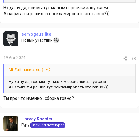
Ну да ну да, все мы тут малым сервачки запускаем.
А нафига ты решил тут рекламировать это гавно?))
seryogausilitel
Новый участник
19 Авг 2024
#8
Mi-Zaft написал(а):
Ну да ну да, все мы тут малым сервачки запускаем.
А нафига ты решил тут рекламировать это гавно?))
Ты про что именно , сборка говно?
Harvey Specter
Гуру
BackEnd developer