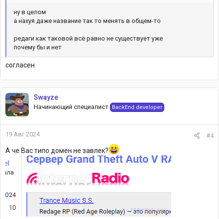
ну в целом
а нахуя даже название так то менять в общем-то
редаги как таковой всё равно не существует уже
почему бы и нет
согласен
Swayze
Начинающий специалист
BackEnd developer
19 Авг 2024
#4
А че Вас типо домен не завлек?