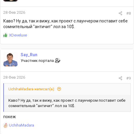
и
:
28 Фев 2026
#8
Каво? Ну да, так и вижу, как проект с лаунчером поставит себе
сомнительный "античит" лол за 10$.
Р
XDeveluxe
е
а
к
Say_Run
ц
Участник портала
и
и
:
28 Фев 2026
#9
UchihaMadara написал(а):
Каво? Ну да, так и вижу, как проект с лаунчером поставит себе
сомнительный "античит" лол за 10$.
покеж
Р
UchihaMadara
е