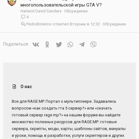
многопользовательской игры GTA V?
Harland David Sanders
Обсуждение
4
PedroBolerino
Вторник в 12:32
Обсуждение
Vkontakte
Odnoklassniki
Twitter
WhatsApp
Telegram
Viber
Поделиться:
О нас
Все для RAGE:MP. Портал о мультиплеере. Задавались
вопросом «как создать гта 5 сервер?» или «скачать
готовый сервер rage mp?» на нашем форуме вы найдете
множество полезных ресурсов для RAGE:MP: готовые
сервера, скрипты, моды, карты, шаблоны сайтов, мануалы
и уроки, помощь в разработке, услуги скриптеров и других