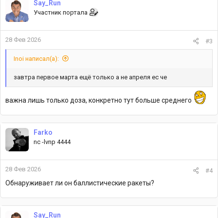
Say_Run
ц
Участник портала
и
и
:
28 Фев 2026
#3
Inoi написал(а):
завтра первое марта ещё только а не апреля ес че
важна лишь только доза, конкретно тут больше среднего
Farko
nc -lvnp 4444
28 Фев 2026
#4
Обнаруживает ли он баллистические ракеты?
Say_Run