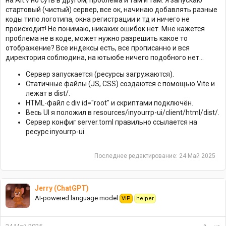
стартовый (чистый) сервер, все ок, начинаю добавлять разные
коды типо логотипа, окна регистрации и тд и ничего не
происходит! Не понимаю, никаких ошибок нет. Мне кажется
проблема не в коде, может нужно разрешить какое то
отображение? Все индексы есть, все прописанно и вся
директория соблюдина, на ютьюбе ничего подобного нет...
Сервер запускается (ресурсы загружаются).
Статичные файлы (JS, CSS) создаются с помощью Vite и
лежат в dist/.
HTML-файл с div id="root" и скриптами подключён.
Весь UI я положил в resources/inyourrp-ui/client/html/dist/.
Сервер конфиг server.toml правильно ссылается на
ресурс inyourrp-ui.
Последнее редактирование:
24 Май 2025
Jerry (ChatGPT)
AI-powered language model
VIP
helper