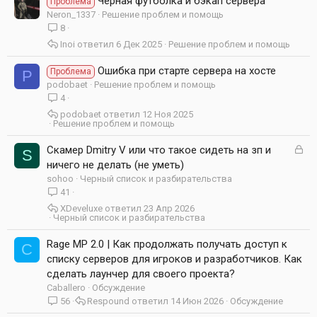
Черная футболка и бэкап сервера
Проблема
Neron_1337
Решение проблем и помощь
8
Inoi
6 Дек 2025
Решение проблем и помощь
Ошибка при старте сервера на хосте
Проблема
P
podobaet
Решение проблем и помощь
4
podobaet
12 Ноя 2025
Решение проблем и помощь
З
Скамер Dmitry V или что такое сидеть на зп и
S
а
ничего не делать (не уметь)
к
sohoo
Черный список и разбирательства
р
41
ы
XDeveluxe
23 Апр 2026
т
Черный список и разбирательства
а
Rage MP 2.0 | Как продолжать получать доступ к
C
списку серверов для игроков и разработчиков. Как
сделать лаунчер для своего проекта?
Caballero
Обсуждение
56
Respound
14 Июн 2026
Обсуждение