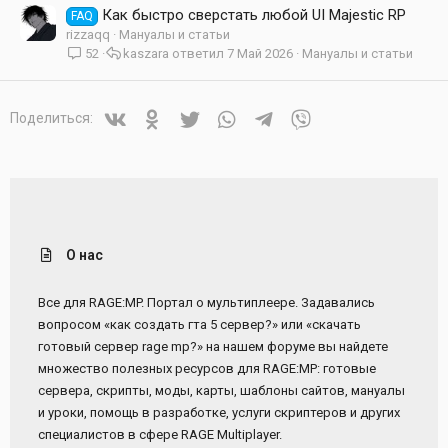
Как быстро сверстать любой UI Majestic RP
FAQ
rizzaqq
Мануалы и статьи
52
kaszara
7 Май 2026
Мануалы и статьи
Vkontakte
Odnoklassniki
Twitter
WhatsApp
Telegram
Viber
Поделиться:
О нас
Все для RAGE:MP. Портал о мультиплеере. Задавались
вопросом «как создать гта 5 сервер?» или «скачать
готовый сервер rage mp?» на нашем форуме вы найдете
множество полезных ресурсов для RAGE:MP: готовые
сервера, скрипты, моды, карты, шаблоны сайтов, мануалы
и уроки, помощь в разработке, услуги скриптеров и других
специалистов в сфере RAGE Multiplayer.