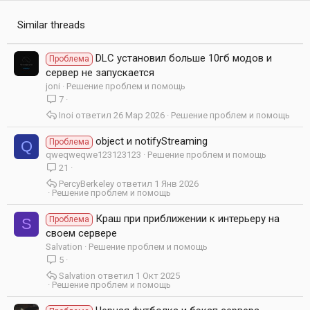
и
:
Similar threads
DLC установил больше 10гб модов и
Проблема
сервер не запускается
joni
Решение проблем и помощь
7
Inoi
26 Мар 2026
Решение проблем и помощь
object и notifyStreaming
Проблема
Q
qweqweqwe123123123
Решение проблем и помощь
21
PercyBerkeley
1 Янв 2026
Решение проблем и помощь
Краш при приближении к интерьеру на
Проблема
S
своем сервере
Salvation
Решение проблем и помощь
5
Salvation
1 Окт 2025
Решение проблем и помощь