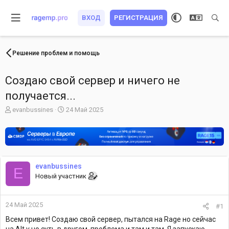
ВХОД
РЕГИСТРАЦИЯ
Решение проблем и помощь
Создаю свой сервер и ничего не
получается...
А
Д
evanbussines
24 Май 2025
в
а
т
т
о
а
р
н
т
а
е
ч
evanbussines
E
м
а
Новый участник
ы
л
а
24 Май 2025
#1
Всем привет! Создаю свой сервер, пытался на Rage но сейчас
на Alt.v но суть в другом, проблема и там и там. Я запускаю