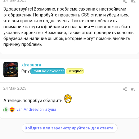
24 Май 2025
#2
Здравствуйте! Возможно, проблема связана с настройками
отображения. Попробуйте проверить CSS стили и убедиться,
что они правильно подключены. Также стоит обратить
внимание на пути к файлам и их названия — они должны быть
указаны корректно. Возможно, также стоит проверить консоль
браузера на наличие ошибок, которые могут помочь выявить
причину проблемы.
xtrasupra
Гуру
FrontEnd developer
Designer
24 Май 2025
#3
А теперь попробуй сбилдить
Р
Ivan Andreevich
и
tyuia
е
а
к
Войдите или зарегистрируйтесь для ответа.
ц
и