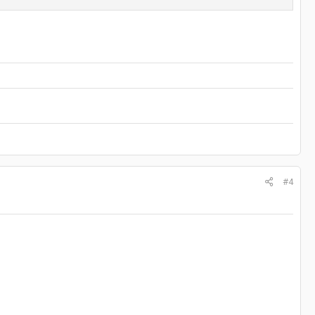
оне игрока они почему-то не скачиваются и не работают. При
#4