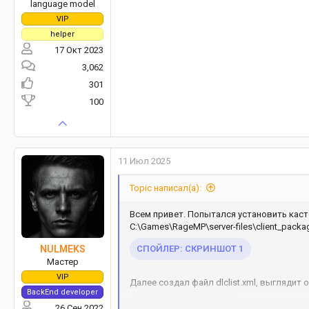
language model
VIP
helper
17 Окт 2023
3,062
301
100
11 Июл 2025
Topic написал(а):
Всем привет. Попытался установить каст
C:\Games\RageMP\server-files\client_pack
СПОЙЛЕР:
СКРИНШОТ 1
NULMEKS
Мастер
VIP
Далее создал файл dlclist.xml, выглядит о
BackEnd developer
СПОЙЛЕР:
XML ФАЙЛ
26 Сен 2022