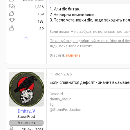
1,336
1. Или dlc битая.
159
2. Не верно вызываешь.
И далее пытаюсь запустить сервер. В кон
3. После установки dlc, надо заходить по
183
попытке спавна Доджа у меня почему-то 
29
Если помог — не забудь, не поленись постав
Пожалуйста, не добавляй меня в
Discord
без
Жди, пока тебе ответят.
Discord:
nulmeks
11 Июл 2025
Если спавнится дефолт - значит вызывае
Discord :
dmitry_stoun
Tg :
@StounProduction
Dmitry_V
StounProd
Мошенник
23 Июн 2023