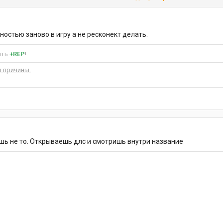
соли сервера пишет что модели есть на сервере, но при заходе на стор
лностью заново в игру а не ресконект делать.
стандартная машина спавнится. Прошу помочь.
ить
+REP
!
 причины.
шь не то. Открываешь длс и смотришь внутри название