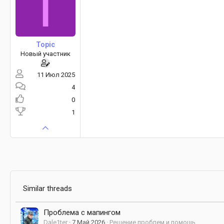
T
Topic
Новый участник
11 Июл 2025
4
0
1
Similar threads
Проблема с мапингом
Dale1ter
7 Май 2026
Решение проблем и помощь