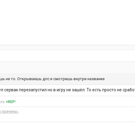
шь не то. Открываешь длс и смотришь внутри название
л сервак перезапустил но в игру не зашёл. То есть просто не сраб
ить
+REP
!
 причины.