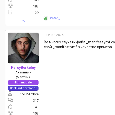
183
29
Р
Stefan_
е
а
к
11 Июл 2025
ц
и
Во многих случаях файл _manifest.ymf со
и
свой _manifest.ymf в качестве примера.
:
PercyBerkeley
Активный
участник
High modeler
BackEnd developer
16 Ноя 2024
317
43
103