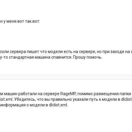
н у меня вот так вот:
соли сервера пишет что модели есть на сервере, но при заходе на 
у-то стандартная машина спавнится. Прошу помочь.
ли машин работали на сервере RageMP, помимо размещения папки 
t.xml. Убедитесь, что вы правильно указали путь к модели в dlclis
нформация о модели в dlclist.xml.