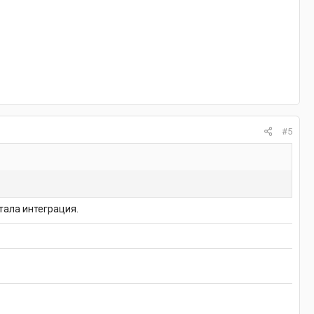
#5
отала интеграция.