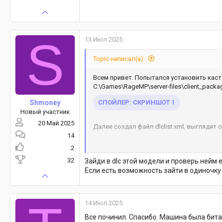
S
13 Июл 2025
Topic написал(а):
Всем привет. Попытался установить каст
C:\Games\RageMP\server-files\client_pack
СПОЙЛЕР:
СКРИНШОТ 1
Shmoney
Новый участник
20 Май 2025
Далее создал файл dlclist.xml, выглядит о
14
СПОЙЛЕР:
XML ФАЙЛ
2
32
Зайди в dlc этой модели и проверь нейм е
Если есть возможность зайти в одиночку
И далее пытаюсь запустить сервер. В кон
попытке спавна Доджа у меня почему-то 
14 Июл 2025
Все починил. Спасибо. Машина была бита