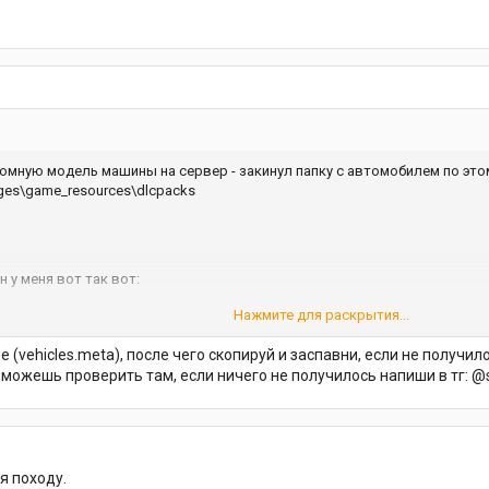
омную модель машины на сервер - закинул папку с автомобилем по этом
ages\game_resources\dlcpacks
н у меня вот так вот:
Нажмите для раскрытия...
е (vehicles.meta), после чего скопируй и заспавни, если не получил
 можешь проверить там, если ничего не получилось напиши в тг:
соли сервера пишет что модели есть на сервере, но при заходе на стор
стандартная машина спавнится. Прошу помочь.
я походу.