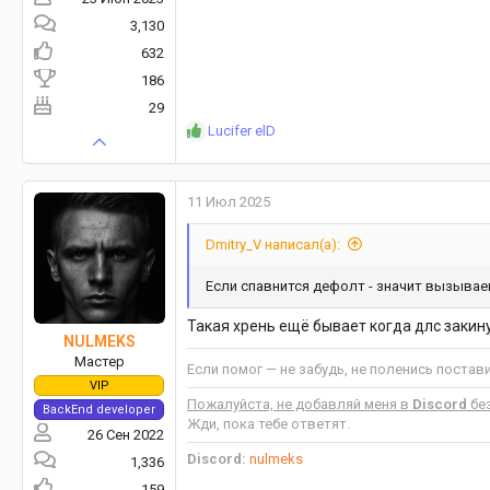
3,130
632
186
29
Р
Lucifer elD
е
а
к
11 Июл 2025
ц
и
Dmitry_V написал(а):
и
:
Если спавнится дефолт - значит вызывае
Такая хрень ещё бывает когда длс закину
NULMEKS
Мастер
Если помог — не забудь, не поленись постав
VIP
Пожалуйста, не добавляй меня в
Discord
без
BackEnd developer
Жди, пока тебе ответят.
26 Сен 2022
Discord:
nulmeks
1,336
159