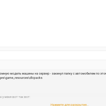
омную модель машины на сервер - закинул папку с автомобилем по этом
ages\game_resources\dlcpacks
н у меня вот так вот:
Нажмите для раскрытия...