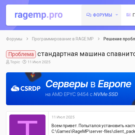
ФОРУМЫ
Форумы
Программирование в RAGE:MP
Решение проб
стандартная машина спавнит
Проблема
А
Д
Topic
11 Июл 2025
в
а
т
т
о
а
р
н
т
а
е
ч
м
а
ы
л
а
T
11 Июл 2025
Всем привет. Попытался установить каст
C:\Games\RageMP\server-files\client_pa