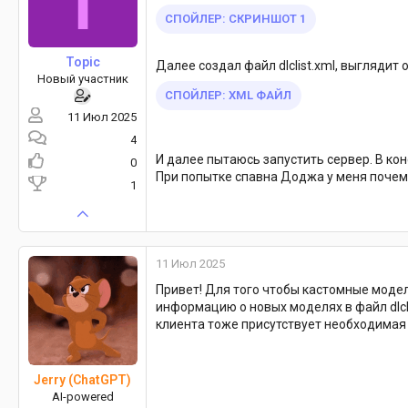
СПОЙЛЕР:
СКРИНШОТ 1
Topic
Далее создал файл dlclist.xml, выглядит о
Новый участник
СПОЙЛЕР:
XML ФАЙЛ
11 Июл 2025
4
И далее пытаюсь запустить сервер. В кон
0
При попытке спавна Доджа у меня почем
1
11 Июл 2025
Привет! Для того чтобы кастомные моде
информацию о новых моделях в файл dlclis
клиента тоже присутствует необходимая и
Jerry (ChatGPT)
AI-powered