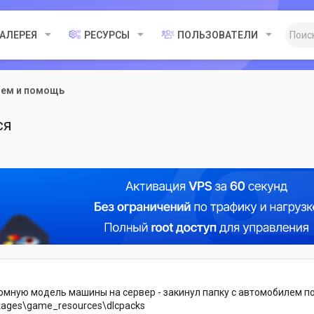
ГАЛЕРЕЯ
РЕСУРСЫ
ПОЛЬЗОВАТЕЛИ
лем и помощь
ся
омную модель машины на сервер - закинул папку с автомобилем по
ckages\game_resources\dlcpacks