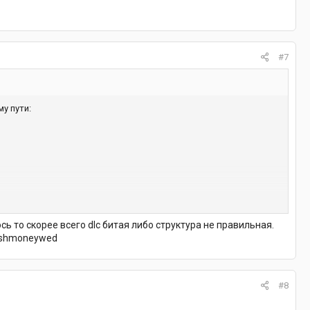
#7
у пути:
ось то скорее всего dlc битая либо структура не правильная.
 @shmoneywed
оне игрока они почему-то не скачиваются и не работают. При
#8