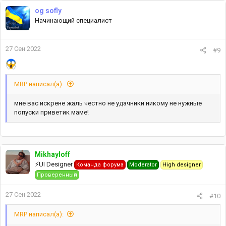
og sofly
Начинающий специалист
27 Сен 2022
#9
MRP написал(а):
мне вас искрене жаль честно не удачники никому не нужные
попуски приветик маме!
Mikhayloff
⚡️UI Designer
Команда форума
Moderator
High designer
Проверенный
27 Сен 2022
#10
MRP написал(а):