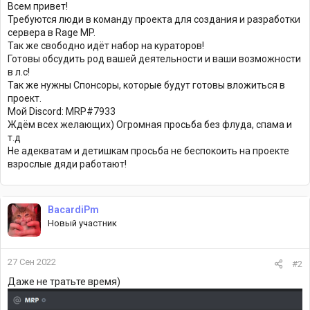
Всем привет!
Требуются люди в команду проекта для создания и разработки
сервера в Rage MP.
Так же свободно идёт набор на кураторов!
Готовы обсудить род вашей деятельности и ваши возможности
в л.с!
Так же нужны Спонсоры, которые будут готовы вложиться в
проект.
Мой Discord: MRP#7933
Ждём всех желающих) Огромная просьба без флуда, спама и
т.д
Не адекватам и детишкам просьба не беспокоить на проекте
взрослые дяди работают!
BacardiPm
Новый участник
27 Сен 2022
#2
Даже не тратьте время)