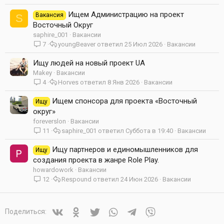
Ищем Администрацию на проект
Вакансия
S
Восточный Округ
saphire_001
Вакансии
7
youngBeaver
25 Июл 2026
Вакансии
Ищу людей на новый проект UA
Makey
Вакансии
4
Horves
8 Янв 2026
Вакансии
Ищем спонсора для проекта «Восточный
Ищу
округ»
foreverslon
Вакансии
11
saphire_001
Суббота в 19:40
Вакансии
Ищу партнеров и единомышленников для
Ищу
создания проекта в жанре Role Play.
howardowork
Вакансии
12
Respound
24 Июн 2026
Вакансии
Vkontakte
Odnoklassniki
Twitter
WhatsApp
Telegram
Viber
Поделиться: