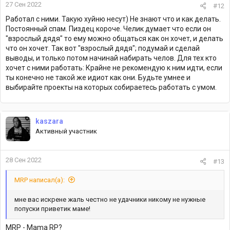
27 Сен 2022
#12
Работал с ними. Такую хуйню несут) Не знают что и как делать.
Постоянный спам. Пиздец короче. Челик думает что если он
"взрослый дядя" то ему можно общаться как он хочет, и делать
что он хочет. Так вот "взрослый дядя"; подумай и сделай
выводы, и только потом начинай набирать челов. Для тех кто
хочет с ними работать: Крайне не рекомендую к ним идти, если
ты конечно не такой же идиот как они. Будьте умнее и
выбирайте проекты на которых собираетесь работать с умом.
kaszara
Активный участник
28 Сен 2022
#13
MRP написал(а):
мне вас искрене жаль честно не удачники никому не нужные
попуски приветик маме!
MRP - Mama RP?