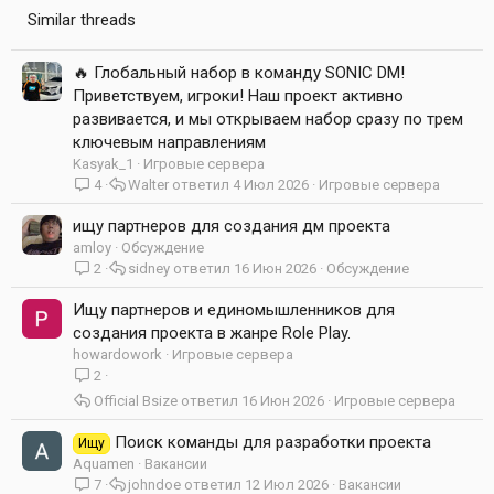
Similar threads
🔥 Глобальный набор в команду SONIC DM!
Приветствуем, игроки! Наш проект активно
развивается, и мы открываем набор сразу по трем
ключевым направлениям
Kasyak_1
Игровые сервера
4
Walter
4 Июл 2026
Игровые сервера
ищу партнеров для создания дм проекта
amloy
Обсуждение
2
sidney
16 Июн 2026
Обсуждение
Ищу партнеров и единомышленников для
создания проекта в жанре Role Play.
howardowork
Игровые сервера
2
Official Bsize
16 Июн 2026
Игровые сервера
Поиск команды для разработки проекта
Ищу
Aquamen
Вакансии
7
johndoe
12 Июл 2026
Вакансии