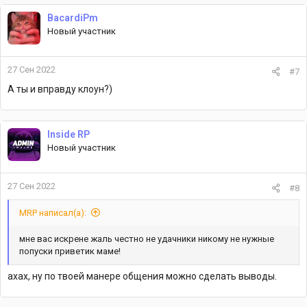
к
BacardiPm
ц
Новый участник
и
и
:
27 Сен 2022
#7
А ты и вправду клоун?)
Inside RP
Новый участник
27 Сен 2022
#8
MRP написал(а):
мне вас искрене жаль честно не удачники никому не нужные
попуски приветик маме!
ахах, ну по твоей манере общения можно сделать выводы.