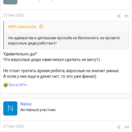
27 Сен 2022
#3
MRP написал(а):
Не адекватам и детишкам просьба не беспокоить на проекте
взрослые дяди работают!
Удивительно да?
Что взрослые дяди сами нихуя сделать не могут)
Не стоит тратить время ребята, взрослые не значит умные.
А если у них еще и денег нет, то это уже финал)
Р
BacardiPm
е
а
к
Nelox
ц
N
Активный участник
и
и
:
27 Сен 2022
#4