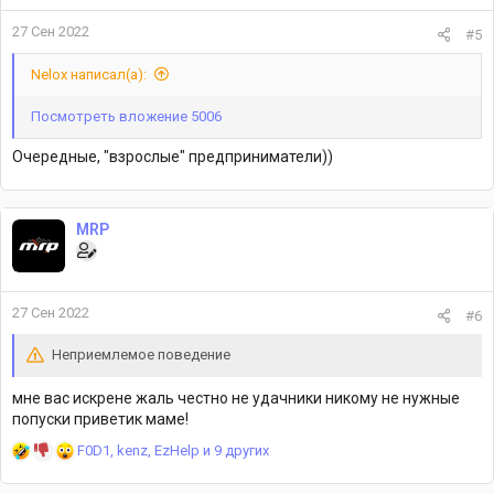
:
27 Сен 2022
#5
Nelox написал(а):
Посмотреть вложение 5006
Очередные, "взрослые" предприниматели))
MRP
27 Сен 2022
#6
Неприемлемое поведение
мне вас искрене жаль честно не удачники никому не нужные
попуски приветик маме!
Р
F0D1
,
kenz
,
EzHelp
и 9 других
е
а