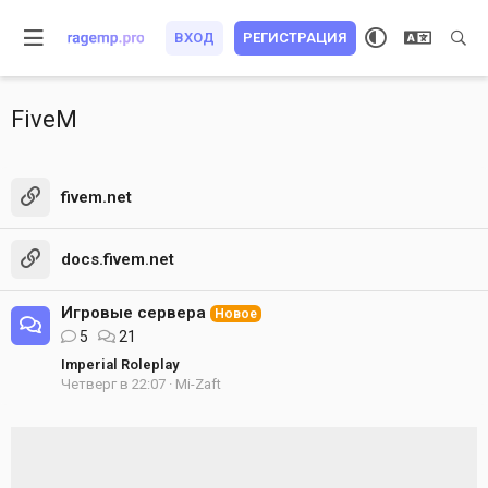
ВХОД
РЕГИСТРАЦИЯ
FiveM
fivem.net
docs.fivem.net
Игровые сервера
Новое
5
21
Imperial Roleplay
Четверг в 22:07
Mi-Zaft