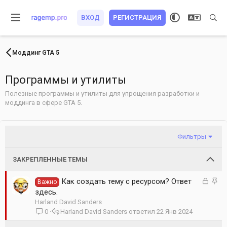
ВХОД
РЕГИСТРАЦИЯ
Моддинг GTA 5
Программы и утилиты
Полезные программы и утилиты для упрощения разработки и
моддинга в сфере GTA 5.
Фильтры
ЗАКРЕПЛЕННЫЕ ТЕМЫ
З
З
Как создать тему с ресурсом? Ответ
Важно
а
а
здесь.
к
к
Harland David Sanders
р
р
0
Harland David Sanders
22 Янв 2024
ы
е