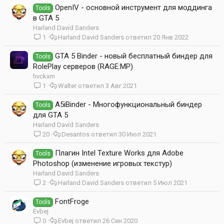
OpenIV - основной инструмент для моддинга
Tools
в GTA 5
Harland David Sanders
1
Harland David Sanders
20 Янв 2022
GTA 5 Binder - новый бесплатный биндер для
Tools
RolePlay серверов (RAGE:MP)
hvckxm
1
Walter
3 Авг 2021
A5iBinder - Многофункциональный биндер
Tools
для GTA 5
Harland David Sanders
20
Desantos
30 Июл 2021
Плагин Intel Texture Works для Adobe
Tools
Photoshop (изменение игровых текстур)
Harland David Sanders
2
Harland David Sanders
5 Июл 2021
FontFroge
Tools
Evbej
0
Evbej
26 Сен 2020