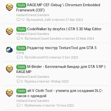
RAGE:MP CEF-Debug \ Chromium Embedded
Tools
Framework (CEF)
Harland David Sanders
17
maverick_hath
27 Авг 2024
CodeWalker by dexyfex | GTA 5 3D Map Editor
Tools
Harland David Sanders
9
Harland David Sanders
23 Май 2024
Редактор текстур TextureTool для GTA 5
Tools
Evbej
5
Vollmond410
5 Окт 2023
M-Binder - Бесплатный биндер для GTA 5 RP |
Tools
RAGE:MP
Harland David Sanders
3
jivina
18 Мар 2023
alt:V Cloth Tool - утилита для создания DLC-
Tools
паков c одеждой
Harland David Sanders
1
Merwerix
15 Ноя 2022