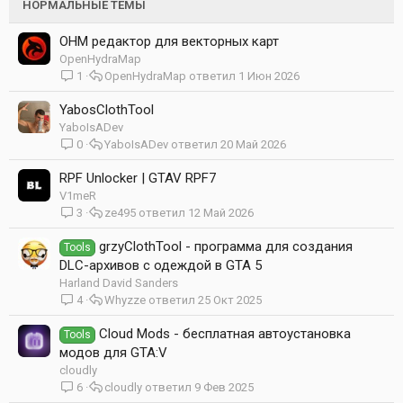
т
п
НОРМАЛЬНЫЕ ТЕМЫ
а
л
е
OHM редактор для векторных карт
н
OpenHydraMap
о
1
OpenHydraMap
1 Июн 2026
YabosClothTool
YaboIsADev
0
YaboIsADev
20 Май 2026
RPF Unlocker | GTAV RPF7
V1meR
3
ze495
12 Май 2026
grzyClothTool - программа для создания
Tools
DLC-архивов c одеждой в GTA 5
Harland David Sanders
4
Whyzze
25 Окт 2025
Cloud Mods - бесплатная автоустановка
Tools
модов для GTA:V
cloudly
6
cloudly
9 Фев 2025