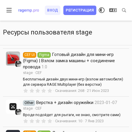
ВХОД
РЕГИСТРАЦИЯ
Ресурсы пользователя stage
Готовый дизайн для мини-игр
CEF UI
Figma
(Figma) | Взлом замка машины + соединение
провода
1.0
stage
CEF
Бесплатный дизайн двух мини-игр (взлом автомобиля)
для сервера RAGE Multiplayer (без верстки)
0
Скачивания
268
21 Июн 2023
.
0
Верстка + дизайн оружейки
2023-01-07
0
Other
з
stage
CEF
в
Вроде подойдет для рыгаги, не знаю, смотрите сами)
ё
з
0
Скачивания
10
7 Янв 2023
д
.
0