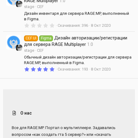
RAGE Multiplayer
1.0
в
stage
CEF
ё
з
Дизайн инвентаря для сервера RAGE:MP, выполненный
д
в Figma.
0
Скачивания
396
8 Окт 2020
.
0
Дизайн авторизации/регистрации
0
CEF UI
Figma
з
для сервера RAGE Multiplayer
1.0
в
stage
CEF
ё
з
Обычный дизайн авторизации/регистрации для сервера
д
RAGE:MP, выполненный в Figma.
5
Скачивания
193
8 Окт 2020
.
0
0
з
в
ё
з
д
О нас
Все для RAGE:MP. Портал о мультиплеере. Задавались
вопросом «как создать гта 5 сервер?» или «скачать