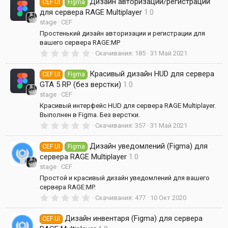
Дизайн авторизации/регистрации
0
CEF UI
Figma
з
для сервера RAGE Multiplayer
1.0
в
stage
CEF
ё
з
Простенький дизайн авторизации и регистрации для
д
вашего сервера RAGE:MP
0
Скачивания
185
31 Май 2021
.
0
Красивый дизайн HUD для сервера
0
CEF UI
Figma
з
GTA 5 RP (без верстки)
1.0
в
stage
CEF
ё
з
Красивый интерфейс HUD для сервера RAGE Multiplayer.
д
Выполнен в Figma. Без верстки.
0
Скачивания
357
31 Май 2021
.
0
Дизайн уведомлений (Figma) для
0
CEF UI
Figma
з
сервера RAGE Multiplayer
1.0
в
stage
CEF
ё
з
Простой и красивый дизайн уведомлений для вашего
д
сервера RAGE:MP.
0
Скачивания
477
10 Окт 2020
.
0
Дизайн инвентаря (Figma) для сервера
0
CEF UI
з