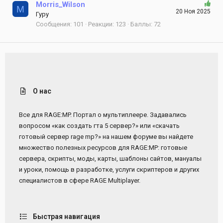
Morris_Wilson
M
20 Ноя 2025
Гуру
Сообщения
101
Реакции
123
Баллы
72
О нас
Все для RAGE:MP. Портал о мультиплеере. Задавались
вопросом «как создать гта 5 сервер?» или «скачать
готовый сервер rage mp?» на нашем форуме вы найдете
множество полезных ресурсов для RAGE:MP: готовые
сервера, скрипты, моды, карты, шаблоны сайтов, мануалы
и уроки, помощь в разработке, услуги скриптеров и других
специалистов в сфере RAGE Multiplayer.
Быстрая навигация