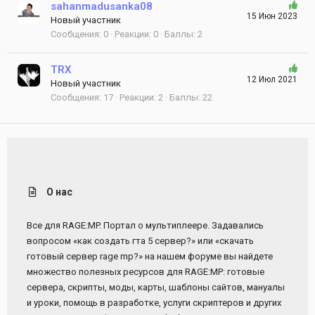
sahanmadusanka08
15 Июн 2023
Новый участник
Сообщения
0
Реакции
0
Баллы
2
TRX
12 Июл 2021
Новый участник
Сообщения
17
Реакции
2
Баллы
22
О нас
Все для RAGE:MP. Портал о мультиплеере. Задавались
вопросом «как создать гта 5 сервер?» или «скачать
готовый сервер rage mp?» на нашем форуме вы найдете
множество полезных ресурсов для RAGE:MP: готовые
сервера, скрипты, моды, карты, шаблоны сайтов, мануалы
и уроки, помощь в разработке, услуги скриптеров и других