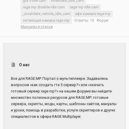
gta 5 idle cam
invalidate_idle_cam
rage mp disable idle cam
rage mp idle cam
_invalidate_vehicle_idle_cam
афк камера rage mp
летающая камера rage mp
Ответы: 10
Форум:
Мануалы и статьи
О нас
Все для RAGE:MP. Портал о мультиплеере. Задавались
вопросом «как создать гта 5 сервер?» или «скачать
готовый сервер rage mp?» на нашем форуме вы найдете
множество полезных ресурсов для RAGE:MP: готовые
сервера, скрипты, моды, карты, шаблоны сайтов, мануалы
и уроки, помощь в разработке, услуги скриптеров и других
специалистов в сфере RAGE Multiplayer.