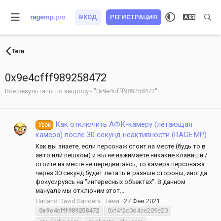
ВХОД
РЕГИСТРАЦИЯ
Теги
0x9e4cfff989258472
Все результаты по запросу - "0x9e4cfff989258472"
Как отключить АФК-камеру (летающая
Урок
камера) после 30 секунд неактивности (RAGE:MP)
Как вы знаете, если персонаж стоит на месте (будь то в
авто или пешком) и вы не нажимаете никакие клавиши /
стоите на месте не передвигаясь, то камера персонажа
через 30 секунд будет летать в разные стороны, иногда
фокусируясь на "интересных объектах". В данном
мануале мы отключим этот...
Harland David Sanders
Тема
27 Фев 2021
0x9e4cfff989258472
0xf4f2c0d4ee209e20