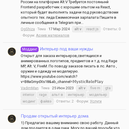
России на платформе Alt:V Требуется постоянынй
Frontend разработчик с хорошим опытом на React,
который будет выполнять задачи под руководствоми
опытного тех. лида Ежемесячная зарпалата Пишите в
личные сообщения в Telegram при...
OgShiza
Тема
17 Мар 2024
alt
v
react js
Ответы: 0
Форум:
Архив материалов
Интерьер под ваши нужды
Моддинг
Открыт для заказа интерьеров,светящихся и
анимированных логотипов, предметов и т.д. под Rage
MP, Alt: V, FiveM. По поводу заказов писать в лс. Авто ,
оружие и одежду не моделирую.
https://www.youtube.com/watch?
v=B8aGmydXs18&ab_channel=𝕄𝕪𝕤𝕥𝕚𝕔ℝ𝕠𝕝𝕖ℙ𝕝𝕒𝕪
VadimMan
Тема
25 Июн 2023
alt
v
five m
gta
interior
rage
альт в
интерьер
модельер
модинг
файвэ
Ответы: 2
Форум:
Услуги
Продам открытый интерьер дома.
1) Предлагаю вашему вниманию свою работу. Данный
дом продается в одни руки. Могу по вашей просьбе что