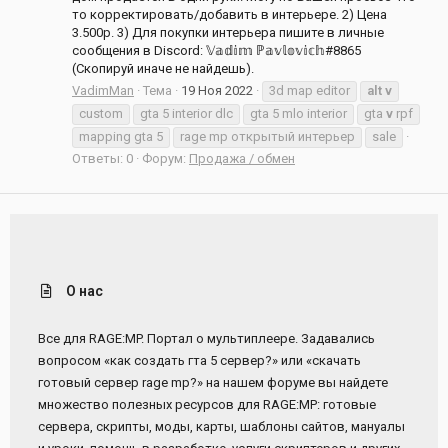
то корректировать/добавить в интерьере. 2) Цена
3.500р. 3) Для покупки интерьера пишите в личные
сообщения в Discord: 𝕍𝕒𝕕𝕚𝕞 ℙ𝕒𝕧𝕝𝕠𝕧𝕚𝕔𝕙#8865
(Скопируй иначе не найдешь).
VadimMan
Тема
19 Ноя 2022
3d map editor
alt
v
custom
gta 5 interior dlc
gta 5 mlo interior
gta
v
rpf
mapping gta 5
rage mp открытый интерьер
sale
Ответы: 0
Форум:
Продажа / обмен
О нас
Все для RAGE:MP. Портал о мультиплеере. Задавались
вопросом «как создать гта 5 сервер?» или «скачать
готовый сервер rage mp?» на нашем форуме вы найдете
множество полезных ресурсов для RAGE:MP: готовые
сервера, скрипты, моды, карты, шаблоны сайтов, мануалы