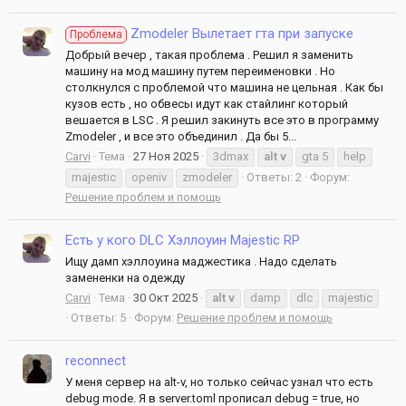
Zmodeler Вылетает гта при запуске
Проблема
Добрый вечер , такая проблема . Решил я заменить
машину на мод машину путем переименовки . Но
столкнулся с проблемой что машина не цельная . Как бы
кузов есть , но обвесы идут как стайлинг который
вешается в LSC . Я решил закинуть все это в программу
Zmodeler , и все это объединил . Да бы 5...
Carvi
Тема
27 Ноя 2025
3dmax
alt
v
gta 5
help
majestic
openiv
zmodeler
Ответы: 2
Форум:
Решение проблем и помощь
Есть у кого DLC Хэллоуин Majestic RP
Ищу дамп хэллоуина маджестика . Надо сделать
замененки на одежду
Carvi
Тема
30 Окт 2025
alt
v
damp
dlc
majestic
Ответы: 5
Форум:
Решение проблем и помощь
reconnect
У меня сервер на alt-v, но только сейчас узнал что есть
debug mode. Я в server.toml прописал debug = true, но