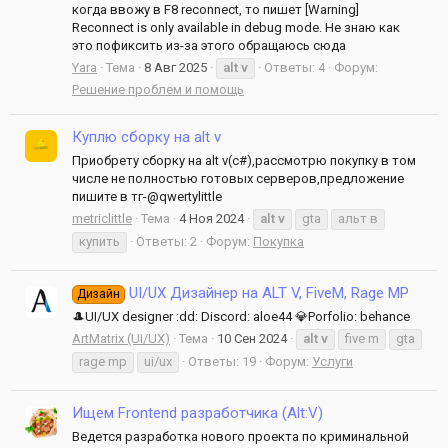
когда ввожу в F8 reconnect, то пишет [Warning]
Reconnect is only available in debug mode. Не знаю как
это пофиксить из-за этого обращаюсь сюда
Yara
Тема
8 Авг 2025
alt
v
Ответы: 4
Форум:
Решение проблем и помощь
Куплю сборку на alt v
Приобрету сборку на alt v(c#),рассмотрю покупку в том
числе не полностью готовых серверов,предложение
пишите в тг-@qwertylittle
metriclittle
Тема
4 Ноя 2024
alt
v
gta
альт в
купить
Ответы: 2
Форум:
Покупка
UI/UX Дизайнер на ALT V, FiveM, Rage MP
Дизайн
🎩UI/UX designer :dd: Discord: aloe44 💎Porfolio: behance
ArtMatrix (UI/UX)
Тема
10 Сен 2024
alt
v
five m
gta
rage mp
ui/ux
Ответы: 19
Форум:
Услуги
Ищем Frontend разработчика (Alt:V)
Ведется разработка нового проекта по криминальной