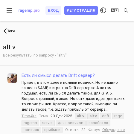
ВХОД
РЕГИСТРАЦИЯ
Теги
alt v
Все результаты по запросу - "alt v"
Есть ли смысл делать Drift сервер?
Привет, в этом деле я полный новичок. Но не давно
зашел в SAMP, и играл на Drift серверах. А потом
подумал, есть ли смысл делать такой, для GTA 5.
Вопрос странный, я знаю. Но есть даже идеи, для каких
то своих фишек. Кратко, вопрос такой, выгодно ли
делать такое, т.е. ждать прибыль от сервера...
Timo4ka
Тема
20 Дек 2025
alt
v
alt
:
v
drift
rage
ragemp
server
для новичков
заработок
новичок
прибыль
Ответы: 22
Форум:
Обсуждение