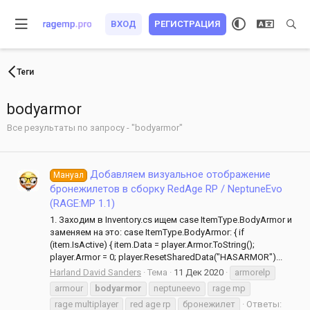
ВХОД
РЕГИСТРАЦИЯ
Теги
bodyarmor
Все результаты по запросу - "bodyarmor"
Добавляем визуальное отображение
Мануал
бронежилетов в сборку RedAge RP / NeptuneEvo
(RAGE:MP 1.1)
1. Заходим в Inventory.cs ищем case ItemType.BodyArmor и
заменяем на это: case ItemType.BodyArmor: { if
(item.IsActive) { item.Data = player.Armor.ToString();
player.Armor = 0; player.ResetSharedData("HASARMOR")...
Harland David Sanders
Тема
11 Дек 2020
armorelp
armour
bodyarmor
neptuneevo
rage mp
rage multiplayer
red age rp
бронежилет
Ответы: