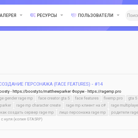
ГАЛЕРЕЯ
РЕСУРСЫ
ПОЛЬЗОВАТЕЛИ
 СОЗДАНИЕ ПЕРСОНАЖА (FACE FEATURES) - #14
osty - https://boosty.to/matthewparker Форум - https://ragemp.pro
ge gender rage mp
face creator gta 5
face features
fivemp.pro
gta 5
parker
rage mp character create
rage mp клиент на c#
rage multiplaye
как создать сервер rage mp
лицо персонажа rage mp
родители rag
с нуля (копия GTA5RP)