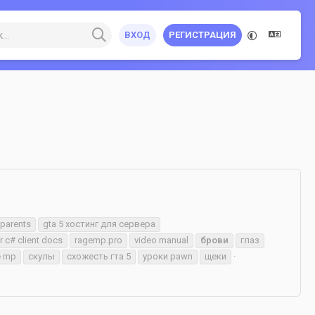
ВХОД
РЕГИСТРАЦИЯ
 parents
gta 5 хостинг для сервера
r c# client docs
ragemp.pro
video manual
брови
глаз
e mp
скулы
схожесть гта 5
уроки pawn
щеки