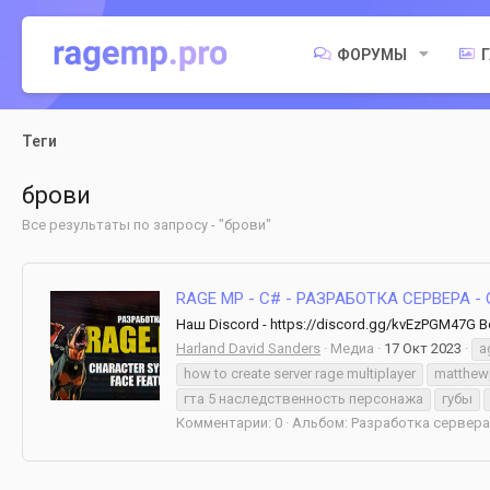
ФОРУМЫ
Теги
брови
Все результаты по запросу - "брови"
RAGE MP - C# - РАЗРАБОТКА СЕРВЕРА -
Наш Discord - https://discord.gg/kvEzPGM47G Bo
Harland David Sanders
Медиа
17 Окт 2023
a
how to create server rage multiplayer
matthew
гта 5 наследственность персонажа
губы
Комментарии: 0
Альбом: Разработка сервера 