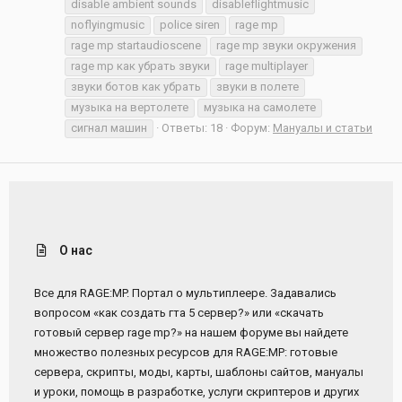
disable ambient sounds
disableflightmusic
noflyingmusic
police siren
rage mp
rage mp startaudioscene
rage mp звуки окружения
rage mp как убрать звуки
rage multiplayer
звуки ботов как убрать
звуки в полете
музыка на вертолете
музыка на самолете
сигнал машин
Ответы: 18
Форум:
Мануалы и статьи
О нас
Все для RAGE:MP. Портал о мультиплеере. Задавались
вопросом «как создать гта 5 сервер?» или «скачать
готовый сервер rage mp?» на нашем форуме вы найдете
множество полезных ресурсов для RAGE:MP: готовые
сервера, скрипты, моды, карты, шаблоны сайтов, мануалы
и уроки, помощь в разработке, услуги скриптеров и других