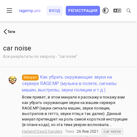
ВХОД
РЕГИСТРАЦИЯ
Теги
car noise
Все результаты по запросу - "car noise"
Как убрать окружающие звуки на
Мануал
сервере RAGE:MP (музыка в полете, сигналы
машин, выстрелы, звуки полиции и т.д.)
Всем привет, в этом мануале я расскажу и покажу вам
как убрать окружающие звуки на вашем сервере
RAGE:MP (звуки сигнала машин, звуки полиции,
выстрелов в гетто, звуки птиц и так далее). Данный
мануал претендует на роль самой короткой инструкции
(в плане кода), но эта тема уверен волновала...
Harland David Sanders
Тема
26 Янв 2021
car
noise