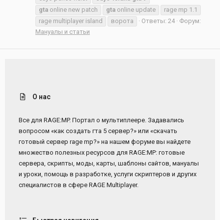
gta
online new patch
gta
online update
rage mp 1.1
rage multiplayer island
ворота
Ответы: 24
Форум:
Мануалы и статьи
О нас
Все для RAGE:MP. Портал о мультиплеере. Задавались
вопросом «как создать гта 5 сервер?» или «скачать
готовый сервер rage mp?» на нашем форуме вы найдете
множество полезных ресурсов для RAGE:MP: готовые
сервера, скрипты, моды, карты, шаблоны сайтов, мануалы
и уроки, помощь в разработке, услуги скриптеров и других
специалистов в сфере RAGE Multiplayer.