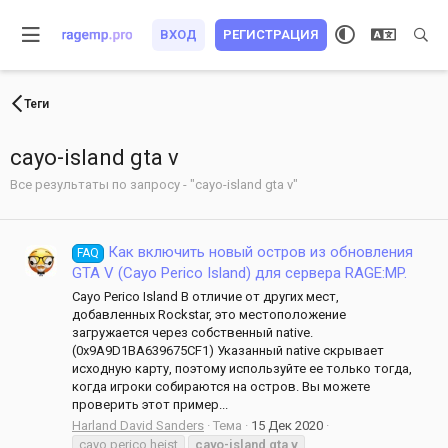
ВХОД
РЕГИСТРАЦИЯ
Теги
cayo-island gta v
Все результаты по запросу - "cayo-island gta v"
Как включить новый остров из обновления
FAQ
GTA V (Cayo Perico Island) для сервера RAGE:MP.
Cayo Perico Island В отличие от других мест,
добавленных Rockstar, это местоположение
загружается через собственный native.
(0x9A9D1BA639675CF1) Указанный native скрывает
исходную карту, поэтому используйте ее только тогда,
когда игроки собираются на остров. Вы можете
проверить этот пример...
Harland David Sanders
Тема
15 Дек 2020
cayo perico heist
cayo-island
gta
v