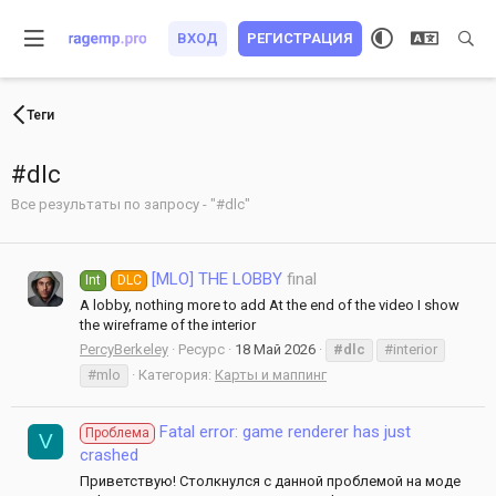
ВХОД
РЕГИСТРАЦИЯ
Теги
#dlc
Все результаты по запросу - "#dlc"
[MLO] THE LOBBY
final
Int
DLC
A lobby, nothing more to add At the end of the video I show
the wireframe of the interior
PercyBerkeley
Ресурс
18 Май 2026
#dlc
#interior
#mlo
Категория:
Карты и маппинг
Fatal error: game renderer has just
Проблема
V
crashed
Приветствую! Столкнулся с данной проблемой на моде