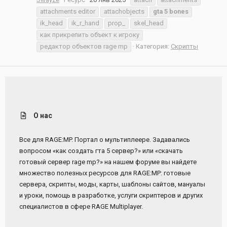
attachments editor
attachobjects
gta
5
bones
ik_head
ik_r_hand
prop_
skel_head
как прикрепить объект к игроку
редактор объектов rage mp
Категория:
Скрипты
О нас
Все для RAGE:MP. Портал о мультиплеере. Задавались
вопросом «как создать гта 5 сервер?» или «скачать
готовый сервер rage mp?» на нашем форуме вы найдете
множество полезных ресурсов для RAGE:MP: готовые
сервера, скрипты, моды, карты, шаблоны сайтов, мануалы
и уроки, помощь в разработке, услуги скриптеров и других
специалистов в сфере RAGE Multiplayer.