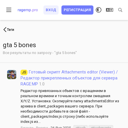
ВХОД
РЕГИСТРАЦИЯ
Теги
gta 5 bones
Все результаты по запросу - "gta 5 bones"
Готовый скрипт Attachments editor (Viewer) /
JS
Редактор прикрепленных объектов для сервера
RAGE:MP
1.0
Редактор привязанных объектов с вращением в
реальном времени и точным контролем смещения
X/Y/Z. Установка: Скопируйте папку attachmentsEditor из
архива в client_packages вашего сервера. При
необходимости добавьте в свой файл -
client_packages/index.js строку (либо используйте
index.js из...
Swayze
Ресурс
26 Янв 2025
attach
attachments