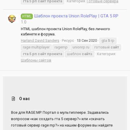
гта
5
рп
сайт
проекта
Категория:
Готовые сервера
Шаблон проекта Union RolePlay | GTA 5 RP
HTML
1.0
HTML шаблон проекта Union RolePlay, без личного
кабинете и форума.
Harland David Sanders
Ресурс
13 Сен 2020
gta
5
rp
rage multiplayer
ragemp
unionrp.ru
готовый
сайт
гта
5
рп
сайт
проекта
шаблон
сайт
а
Категория:
Шаблоны сайтов
О нас
Все для RAGE:MP. Портал о мультиплеере. Задавались
вопросом «как создать гта 5 сервер?» или «скачать
готовый сервер rage mp?» на нашем форуме вы найдете