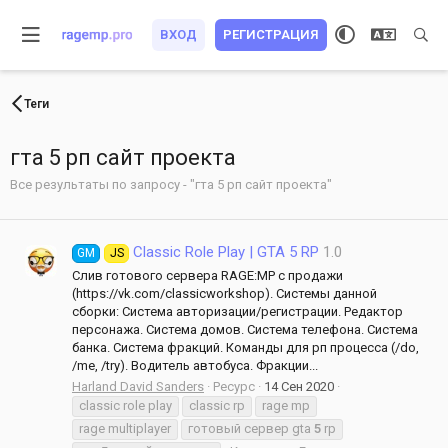
ВХОД
РЕГИСТРАЦИЯ
Теги
гта 5 рп сайт проекта
Все результаты по запросу - "гта 5 рп сайт проекта"
Classic Role Play | GTA 5 RP
1.0
GM
JS
Слив готового сервера RAGE:MP с продажи
(https://vk.com/classicworkshop). Системы данной
сборки: Система авторизации/регистрации. Редактор
персонажа. Система домов. Система телефона. Система
банка. Система фракций. Команды для рп процесса (/do,
/me, /try). Водитель автобуса. Фракции...
Harland David Sanders
Ресурс
14 Сен 2020
classic role play
classic rp
rage mp
rage multiplayer
готовый сервер gta
5
rp