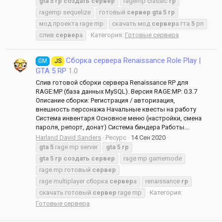
gta
5
rp
создать
сервер
ragemp classic
rp
ragemp sequelize
готовый
сервер
gta
5
rp
мод проекта rage mp
скачать мод
сервер
а гта
5
рп
слив
сервер
а
Категория:
Готовые сервера
Сборка сервера Renaissance Role Play |
GM
JS
GTA 5 RP
1.0
Слив готовой сборки сервера Renaissance RP для
RAGE:MP (база данных MySQL). Версия RAGE:MP: 0.3.7
Описание сборки: Регистрация / авторизация,
внешность персонажа Начальные квесты на работу
Система инвентаря Основное меню (настройки, смена
пароля, репорт, донат) Система биндера Работы...
Harland David Sanders
Ресурс
14 Сен 2020
gta
5
rage mp server
gta
5
rp
gta
5
rp
создать
сервер
rage mp gamemode
rage mp готовый
сервер
rage multiplayer сборка
сервер
а
renaissance
rp
скачать готовый
сервер
rage mp
Категория:
Готовые сервера