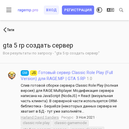
ВХОД
РЕГИСТРАЦИЯ
Теги
gta 5 rp создать сервер
Все результаты по запросу - "gta 5 rp создать сервер"
Готовый сервер Classic Role Play (Full
GM
JS
Version) для RAGE:MP | GTA 5 RP
1.0
Слив готовой сборки сервера Classic Role Play (полная
версия) для RAGE Multiplayer. Модификация сервера
написана на JavaScript (NodeJS) + React (визуальная
часть клиента). В серверной части используется ORM-
библиотека - Sequelize (некоторых данных сервера не
хватает в БД - тут уже заполняйте...
Harland David Sanders
Ресурс
3 Ноя 2021
classic role play
classic-gamemode