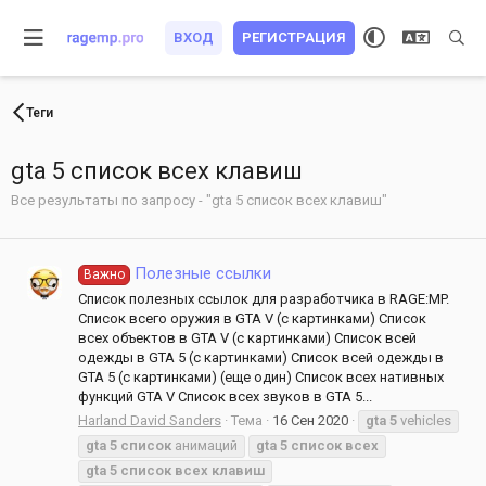
ВХОД
РЕГИСТРАЦИЯ
Теги
gta 5 список всех клавиш
Все результаты по запросу - "gta 5 список всех клавиш"
Полезные ссылки
Важно
Список полезных ссылок для разработчика в RAGE:MP.
Список всего оружия в GTA V (с картинками) Список
всех объектов в GTA V (с картинками) Список всей
одежды в GTA 5 (с картинками) Список всей одежды в
GTA 5 (с картинками) (еще один) Список всех нативных
функций GTA V Список всех звуков в GTA 5...
Harland David Sanders
Тема
16 Сен 2020
gta
5
vehicles
gta
5
список
анимаций
gta
5
список
всех
gta
5
список
всех
клавиш