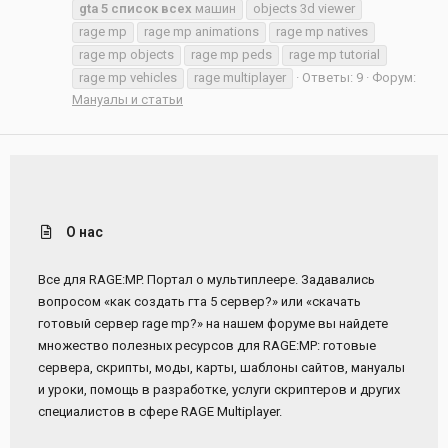
gta
5
список
всех
машин
objects 3d viewer
rage mp
rage mp animations
rage mp natives
rage mp objects
rage mp peds
rage mp tutorial
rage mp vehicles
rage multiplayer
Ответы: 9
Форум:
Мануалы и статьи
О нас
Все для RAGE:MP. Портал о мультиплеере. Задавались
вопросом «как создать гта 5 сервер?» или «скачать
готовый сервер rage mp?» на нашем форуме вы найдете
множество полезных ресурсов для RAGE:MP: готовые
сервера, скрипты, моды, карты, шаблоны сайтов, мануалы
и уроки, помощь в разработке, услуги скриптеров и других
специалистов в сфере RAGE Multiplayer.