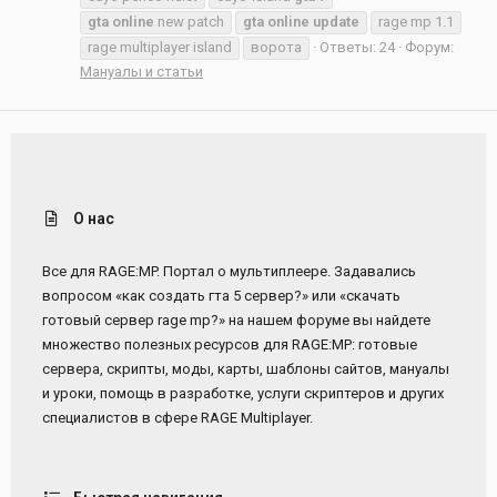
gta
online
new patch
gta
online
update
rage mp 1.1
rage multiplayer island
ворота
Ответы: 24
Форум:
Мануалы и статьи
О нас
Все для RAGE:MP. Портал о мультиплеере. Задавались
вопросом «как создать гта 5 сервер?» или «скачать
готовый сервер rage mp?» на нашем форуме вы найдете
множество полезных ресурсов для RAGE:MP: готовые
сервера, скрипты, моды, карты, шаблоны сайтов, мануалы
и уроки, помощь в разработке, услуги скриптеров и других
специалистов в сфере RAGE Multiplayer.