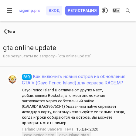
ВХОД
РЕГИСТРАЦИЯ
Теги
gta online update
Все результаты по запросу - "gta online update"
Как включить новый остров из обновления
FAQ
GTA V (Cayo Perico Island) для сервера RAGE:MP.
Cayo Perico Island В отличие от других мест,
добавленных Rockstar, это местоположение
загружается через собственный native.
(0x9A9D1BA639675CF1) Указанный native скрывает
исходную карту, поэтому используйте ее только тогда,
когда игроки собираются на остров. Вы можете
проверить этот пример...
Harland David Sanders
Тема
15 Дек 2020
cayo perico heist
cayo-island
gta
v