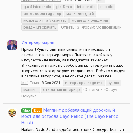
gta 5 interior dlc
gta 5 mlo
interior dlc
mlo dlc
интерьеры
rage
mp
моды для gta 5
моды для гта 5 скачать
моды для рейдж мп
рейдж мп скачать
Ответы: 3
Форум:
Модификации
Интерьер мэрии
Привет! Куплю внятный симпатичный моделлинг
открытого интерьера мэрии. Тысяча этажей как у
Клоулесса - не нужна, да и бюджетов таких нет.
Уникальность тоже не особо важна, готов купить ваше
творчество, которое уже продавалось. Всё что я видел
в паблике авторское, а не слитое десять раз без...
Inoi
Тема
8 Сен 2021
интерьеры
rage
mp
куплю
маппинг
открытый интерьер
Ответы: 4
Форум:
Покупка
Маппинг добавляющий дорожный
Map
DLC
мост для острова Cayo Perico (The Cayo Perico
Heist)
Harland David Sanders добавил(а) новый ресурс: Маппинг