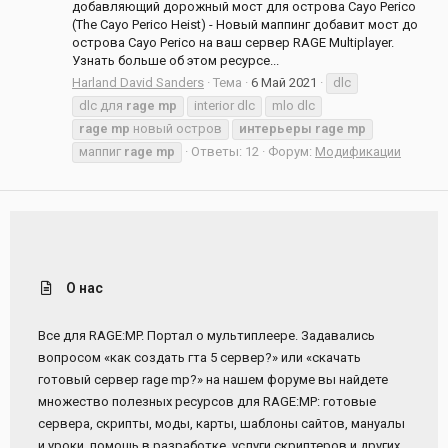
добавляющий дорожный мост для острова Cayo Perico
(The Cayo Perico Heist) - Новый маппинг добавит мост до
острова Cayo Perico на ваш сервер RAGE Multiplayer.
Узнать больше об этом ресурсе...
Harland David Sanders
Тема
6 Май 2021
dlc
dlc для
rage
mp
interior dlc
mlo dlc
rage
mp
новый остров
интерьеры
rage
mp
маппиг
rage
mp
Ответы: 12
Форум:
Модификации
О нас
Все для RAGE:MP. Портал о мультиплеере. Задавались
вопросом «как создать гта 5 сервер?» или «скачать
готовый сервер rage mp?» на нашем форуме вы найдете
множество полезных ресурсов для RAGE:MP: готовые
сервера, скрипты, моды, карты, шаблоны сайтов, мануалы
и уроки, помощь в разработке, услуги скриптеров и других