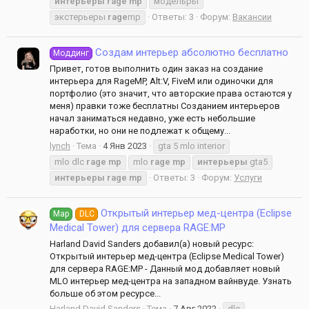
интерьеры
rage
mp
модельры
экстерьеры
rage
mp
Ответы: 3
Форум:
Вакансии
Создам интерьер абсолютно бесплатно
Моддинг
Привет, готов выполнить один заказ на создание
интерьера для RageMP, Alt:V, FiveM или одиночки для
портфолио (это значит, что авторские права остаются у
меня) правки тоже бесплатны Созданием интерьеров
начал заниматься недавно, уже есть небольшие
наработки, но они не подлежат к общему...
lynch
Тема
4 Янв 2023
gta 5 mlo interior
mlo dlc
rage
mp
mlo
rage
mp
интерьеры
gta5
интерьеры
rage
mp
Ответы: 3
Форум:
Услуги
Открытый интерьер мед-центра (Eclipse
Map
DLC
Medical Tower) для сервера RAGE:MP
Harland David Sanders добавил(а) новый ресурс:
Открытый интерьер мед-центра (Eclipse Medical Tower)
для сервера RAGE:MP - Данный мод добавляет новый
MLO интерьер мед-центра на западном вайнвуде. Узнать
больше об этом ресурсе...
Harland David Sanders
Тема
7 Авг 2022
dlc