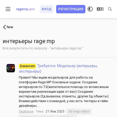
ВХОД
РЕГИСТРАЦИЯ
Теги
интерьеры rage mp
Все результаты по запросу - "интерьеры rage mp"
Требуется: Модельер (интерьеры,
Вакансия
экстерьеры)
Привет! Мы ищем модельеров для работы на
платформе Rage MP Основные задачи: Создание
интерьеров по ТЗ(желательное помощь по возможным
вариантам реализации идеи от вас) Создание
экстерьеров (3д вывески, планеты, другие 3д объекты)
Взаимодействие с командой, у нас есть тестеры и гейм-
дизайнеры...
fataldose
Тема
21 Янв 2025
3d map editor