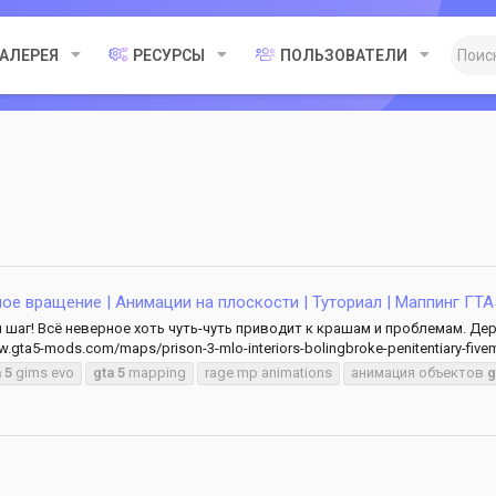
ГАЛЕРЕЯ
РЕСУРСЫ
ПОЛЬЗОВАТЕЛИ
ое вращение | Анимации на плоскости | Туториал | Маппинг ГТА
шаг! Всё неверное хоть чуть-чуть приводит к крашам и проблемам. Дер
.gta5-mods.com/maps/prison-3-mlo-interiors-bolingbroke-penitentiary-fiv
a
5
gims evo
gta
5
mapping
rage mp animations
анимация объектов
g