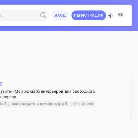
ВХОД
РЕГИСТРАЦИЯ
5
зайте! - Мой релиз 3х интерьеров для свободного
em-ragemp
ta
5
как
создать
анимацию
gta
5
туториалы