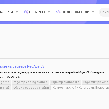
ГАЛЕРЕЯ
РЕСУРСЫ
ПОЛЬЗОВАТЕЛИ
азин на сервере RedAge v3
бавить новую одежду в магазин на своем сервере RedAge v3. Следуйте
е интереснее.
age mp
rage mp adding clothes
rage mp clothes dlc
rage multiplayer
в
гта5
сборка
сервер
а
гта5
рп
Комментарии: 1
Категория: Видео-у