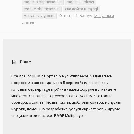
rage mp phpmyadmin
rage multiplayer
redage phpmyadmin
как
войти
в
mysql
мануалы и уроки
Ответы: 1
Форум:
Мануалы и
статьи
О нас
Все для RAGE:MP. Портал о мультиплеере. Задавались
вопросом «как создать гта 5 сервер?» или «скачать
готовый сервер rage mp?» на нашем форуме вы найдете
множество полезных ресурсов для RAGE:MP: готовые
сервера, скрипты, моды, карты, шаблоны сайтов, мануалы
и уроки, помощь в разработке, услуги скриптеров и других
специалистов в сфере RAGE Multiplayer.