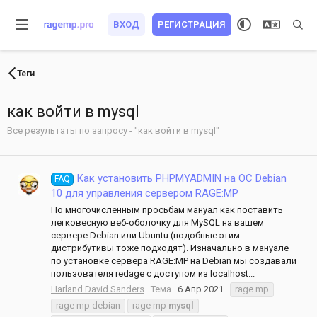
ВХОД
РЕГИСТРАЦИЯ
Теги
как войти в mysql
Все результаты по запросу - "как войти в mysql"
Как установить PHPMYADMIN на ОС Debian
FAQ
10 для управления сервером RAGE:MP
По многочисленным просьбам мануал как поставить
легковесную веб-оболочку для MySQL на вашем
сервере Debian или Ubuntu (подобные этим
дистрибутивы тоже подходят). Изначально в мануале
по установке сервера RAGE:MP на Debian мы создавали
пользователя redage с доступом из localhost...
Harland David Sanders
Тема
6 Апр 2021
rage mp
rage mp debian
rage mp
mysql