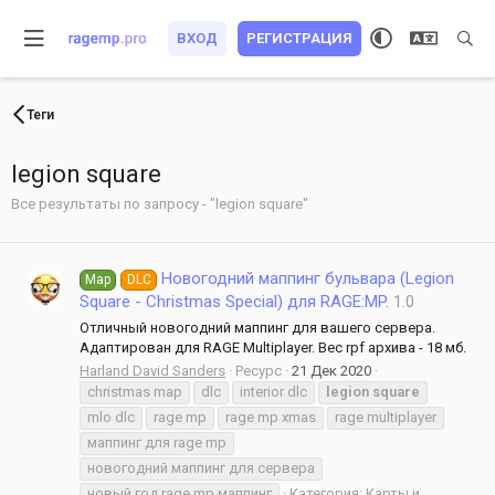
ВХОД
РЕГИСТРАЦИЯ
Теги
legion square
Все результаты по запросу - "legion square"
Новогодний маппинг бульвара (Legion
Map
DLC
Square - Christmas Special) для RAGE:MP.
1.0
Отличный новогодний маппинг для вашего сервера.
Адаптирован для RAGE Multiplayer. Вес rpf архива - 18 мб.
Harland David Sanders
Ресурс
21 Дек 2020
christmas map
dlc
interior dlc
legion
square
mlo dlc
rage mp
rage mp xmas
rage multiplayer
маппинг для rage mp
новогодний маппинг для сервера
новый год rage mp маппинг
Категория:
Карты и