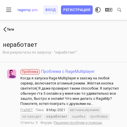
ВХОД
РЕГИСТРАЦИЯ
Теги
неработает
Все результаты по запросу - "неработает"
Проблема с RageMultiplayer
Проблема
Когда я запуска Rage Multiplayer и захожу на любой
сервер, включается атомный режим. Жёлтая кнопка
светится( Я даже проверил таким способом: Я запустил
обычную гта 5 онлайн и у меня как-то удивительно все
зашло, быстро и онлайн! Что мне делать с RageMp?
Помогите, хотел поиграть с друзьями на...
FraiNET
Тема
8 Мар 2021
автомныйрежим
не заходит
неработает
ошибка
проблема
Ответы: 3
Форум:
Решение проблем и помощь