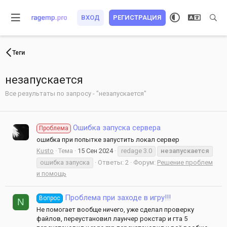
ВХОД
РЕГИСТРАЦИЯ
Теги
незапускается
Все результаты по запросу - "незапускается"
Ошибка запуска сервера
Проблема
ошибка при попытке запустить локал сервер
Kusto
Тема
15 Сен 2024
redage 3.0
незапускается
ошибка запуска
Ответы: 2
Форум:
Решение проблем
и помощь
Проблема при заходе в игру!!!
Вопрос
N
Не помогает вообще ничего, уже сделал проверку
файлов, переустановил лаунчер рокстар и гта 5