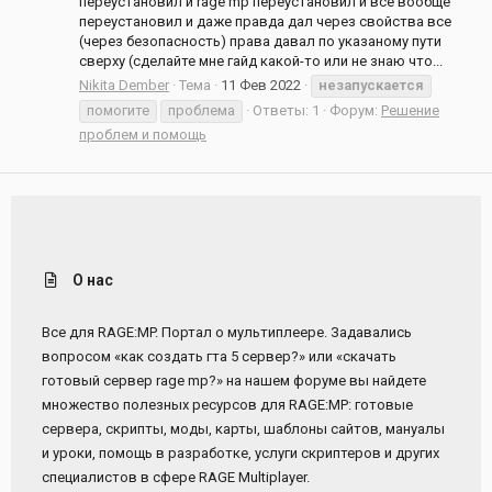
переустановил и rage mp переустановил и всё вообще
переустановил и даже правда дал через свойства все
(через безопасность) права давал по указаному пути
сверху (сделайте мне гайд какой-то или не знаю что...
Nikita Dember
Тема
11 Фев 2022
незапускается
помогите
проблема
Ответы: 1
Форум:
Решение
проблем и помощь
О нас
Все для RAGE:MP. Портал о мультиплеере. Задавались
вопросом «как создать гта 5 сервер?» или «скачать
готовый сервер rage mp?» на нашем форуме вы найдете
множество полезных ресурсов для RAGE:MP: готовые
сервера, скрипты, моды, карты, шаблоны сайтов, мануалы
и уроки, помощь в разработке, услуги скриптеров и других
специалистов в сфере RAGE Multiplayer.