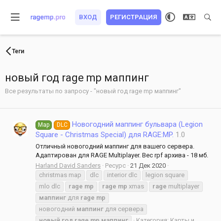
ВХОД
РЕГИСТРАЦИЯ
Теги
новый год rage mp маппинг
Все результаты по запросу - "новый год rage mp маппинг"
Новогодний маппинг бульвара (Legion
Map
DLC
Square - Christmas Special) для RAGE:MP.
1.0
Отличный новогодний маппинг для вашего сервера.
Адаптирован для RAGE Multiplayer. Вес rpf архива - 18 мб.
Harland David Sanders
Ресурс
21 Дек 2020
christmas map
dlc
interior dlc
legion square
mlo dlc
rage
mp
rage
mp
xmas
rage
multiplayer
маппинг
для
rage
mp
новогодний
маппинг
для сервера
новый
год
rage
mp
маппинг
Категория:
Карты и