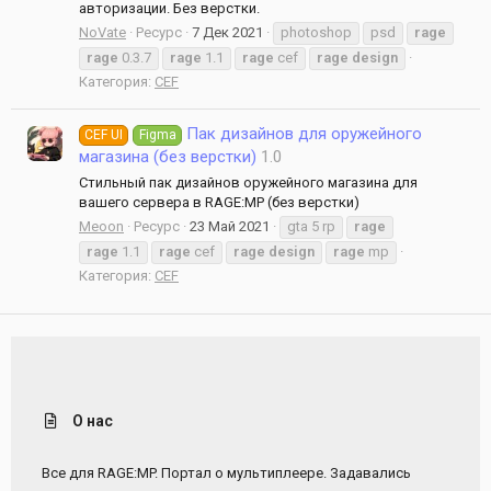
авторизации. Без верстки.
NoVate
Ресурс
7 Дек 2021
photoshop
psd
rage
rage
0.3.7
rage
1.1
rage
cef
rage
design
Категория:
CEF
Пак дизайнов для оружейного
CEF UI
Figma
магазина (без верстки)
1.0
Стильный пак дизайнов оружейного магазина для
вашего сервера в RAGE:MP (без верстки)
Meoon
Ресурс
23 Май 2021
gta 5 rp
rage
rage
1.1
rage
cef
rage
design
rage
mp
Категория:
CEF
О нас
Все для RAGE:MP. Портал о мультиплеере. Задавались